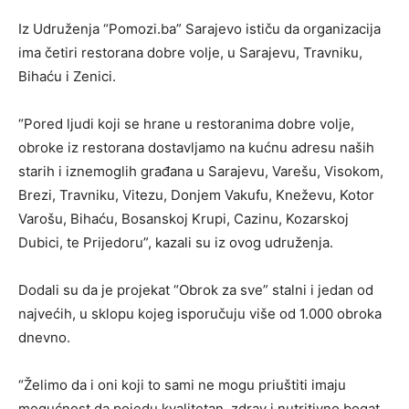
Iz Udruženja “Pomozi.ba” Sarajevo ističu da organizacija
ima četiri restorana dobre volje, u Sarajevu, Travniku,
Bihaću i Zenici.
“Pored ljudi koji se hrane u restoranima dobre volje,
obroke iz restorana dostavljamo na kućnu adresu naših
starih i iznemoglih građana u Sarajevu, Varešu, Visokom,
Brezi, Travniku, Vitezu, Donjem Vakufu, Kneževu, Kotor
Varošu, Bihaću, Bosanskoj Krupi, Cazinu, Kozarskoj
Dubici, te Prijedoru”, kazali su iz ovog udruženja.
Dodali su da je projekat “Obrok za sve” stalni i jedan od
najvećih, u sklopu kojeg isporučuju više od 1.000 obroka
dnevno.
“Želimo da i oni koji to sami ne mogu priuštiti imaju
mogućnost da pojedu kvalitetan, zdrav i nutritivno bogat