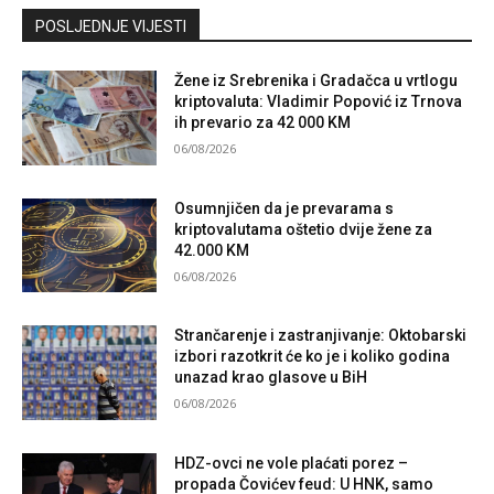
Kontaktirajte nas
POSLJEDNJE VIJESTI
Žene iz Srebrenika i Gradačca u vrtlogu
kriptovaluta: Vladimir Popović iz Trnova
ih prevario za 42 000 KM
06/08/2026
Osumnjičen da je prevarama s
kriptovalutama oštetio dvije žene za
42.000 KM
06/08/2026
Strančarenje i zastranjivanje: Oktobarski
izbori razotkrit će ko je i koliko godina
unazad krao glasove u BiH
06/08/2026
HDZ-ovci ne vole plaćati porez –
propada Čovićev feud: U HNK, samo