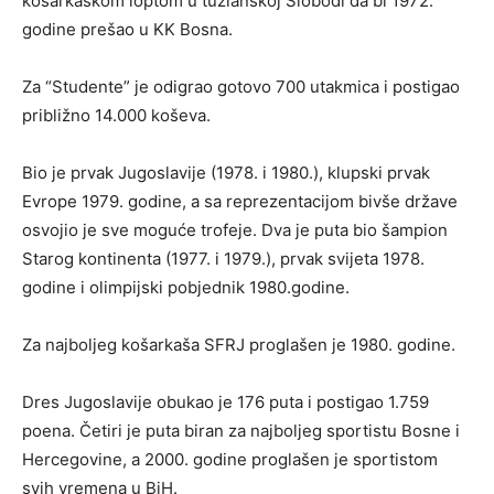
košarkaškom loptom u tuzlanskoj Slobodi da bi 1972.
godine prešao u KK Bosna.
Za “Studente” je odigrao gotovo 700 utakmica i postigao
približno 14.000 koševa.
Bio je prvak Jugoslavije (1978. i 1980.), klupski prvak
Evrope 1979. godine, a sa reprezentacijom bivše države
osvojio je sve moguće trofeje. Dva je puta bio šampion
Starog kontinenta (1977. i 1979.), prvak svijeta 1978.
godine i olimpijski pobjednik 1980.godine.
Za najboljeg košarkaša SFRJ proglašen je 1980. godine.
Dres Jugoslavije obukao je 176 puta i postigao 1.759
poena. Četiri je puta biran za najboljeg sportistu Bosne i
Hercegovine, a 2000. godine proglašen je sportistom
svih vremena u BiH.