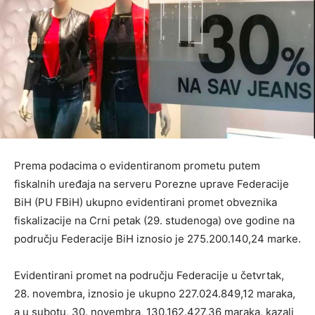
Prema podacima o evidentiranom prometu putem
fiskalnih uređaja na serveru Porezne uprave Federacije
BiH (PU FBiH) ukupno evidentirani promet obveznika
fiskalizacije na Crni petak (29. studenoga) ove godine na
području Federacije BiH iznosio je 275.200.140,24 marke.
Evidentirani promet na području Federacije u četvrtak,
28. novembra, iznosio je ukupno 227.024.849,12 maraka,
a u subotu, 30. novembra, 130.162.427,36 maraka, kazali