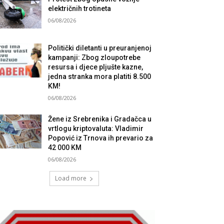
električnih trotineta
06/08/2026
Politički diletanti u preuranjenoj
kampanji: Zbog zloupotrebe
resursa i djece pljušte kazne,
jedna stranka mora platiti 8.500
KM!
06/08/2026
Žene iz Srebrenika i Gradačca u
vrtlogu kriptovaluta: Vladimir
Popović iz Trnova ih prevario za
42 000 KM
06/08/2026
Load more