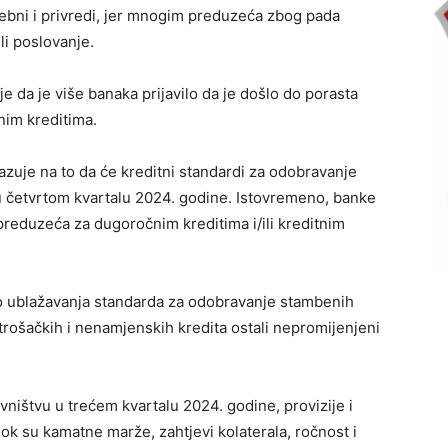
trebni i privredi, jer mnogim preduzeća zbog pada
li poslovanje.
e da je više banaka prijavilo da je došlo do porasta
nim kreditima.
azuje na to da će kreditni standardi za odobravanje
u četvrtom kvartalu 2024. godine. Istovremeno, banke
reduzeća za dugoročnim kreditima i/ili kreditnim
o ublažavanja standarda za odobravanje stambenih
trošačkih i nenamjenskih kredita ostali nepromijenjeni
ništvu u trećem kvartalu 2024. godine, provizije i
ok su kamatne marže, zahtjevi kolaterala, ročnost i