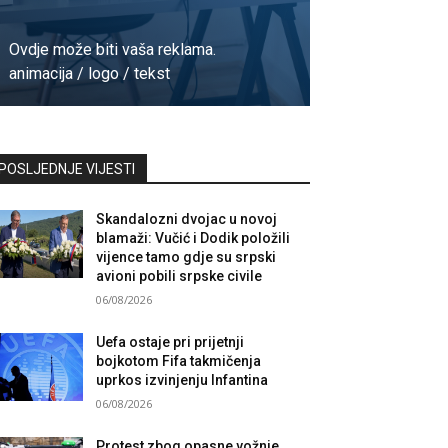
Ovdje može biti vaša reklama.
animacija / logo / tekst
Kontaktirajte nas
POSLJEDNJE VIJESTI
Skandalozni dvojac u novoj
blamaži: Vučić i Dodik položili
vijence tamo gdje su srpski
avioni pobili srpske civile
06/08/2026
Uefa ostaje pri prijetnji
bojkotom Fifa takmičenja
uprkos izvinjenju Infantina
06/08/2026
Protest zbog opasne vožnje