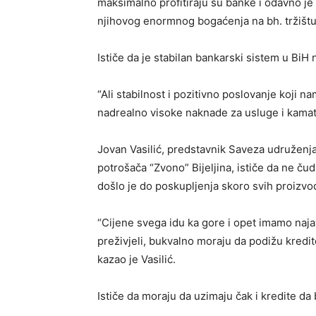
maksimalno profitiraju su banke i odavno je 
njihovog enormnog bogaćenja na bh. tržištu
Ističe da je stabilan bankarski sistem u Bi
“Ali stabilnost i pozitivno poslovanje koji 
nadrealno visoke naknade za usluge i kamat
Jovan Vasilić, predstavnik Saveza udruženj
potrošača “Zvono” Bijeljina, ističe da ne čud
došlo je do poskupljenja skoro svih proizvo
“Cijene svega idu ka gore i opet imamo najav
preživjeli, bukvalno moraju da podižu kredit
kazao je Vasilić.
Ističe da moraju da uzimaju čak i kredite da b