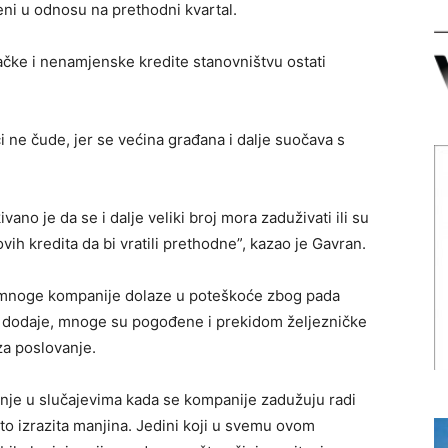
eni u odnosu na prethodni kvartal.
ačke i nenamjenske kredite stanovništvu ostati
i ne čude, jer se većina građana i dalje suočava s
vano je da se i dalje veliki broj mora zaduživati ili su
h kredita da bi vratili prethodne”, kazao je Gavran.
da mnoge kompanije dolaze u poteškoće zbog pada
o dodaje, mnoge su pogođene i prekidom željezničke
za poslovanje.
žnje u slučajevima kada se kompanije zadužuju radi
e to izrazita manjina. Jedini koji u svemu ovom