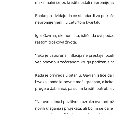
maksimalni iznos kredita ostali nepromijenj
Banke predviđaju da će standardi za potroš
nepromijenjeni i u četvrtom kvartalu.
Igor Gavran, ekonomista, ističe da ovi podac
rastom troškova života.
“Iako je usporena, inflacija ne prestaje, očeki
već odavno u začaranom krugu podizanja novi
Kada je privreda u pitanju, Gavran ističe 
izvoza i pada kupovne moći građana, a kak
pruge u Jablanici, pa su im krediti potrebni 
“Naravno, ima i pozitivnih uzroka ove potra
novih ulaganja i projekata, ali bojim se da j