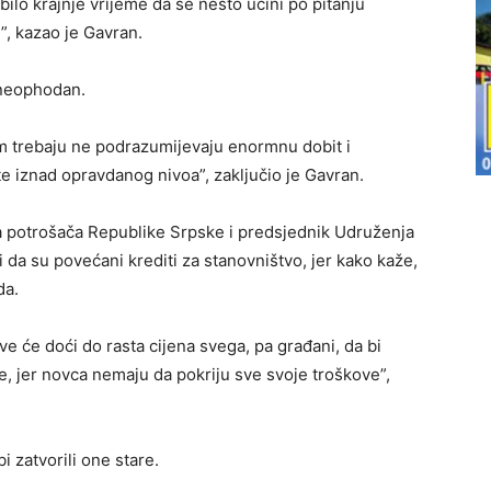
bilo krajnje vrijeme da se nešto učini po pitanju
”, kazao je Gavran.
H neophodan.
nam trebaju ne podrazumijevaju enormnu dobit i
e iznad opravdanog nivoa”, zaključio je Gavran.
a potrošača Republike Srpske i predsjednik Udruženja
i da su povećani krediti za stanovništvo, jer kako kaže,
da.
e će doći do rasta cijena svega, pa građani, da bi
e, jer novca nemaju da pokriju sve svoje troškove”,
i zatvorili one stare.