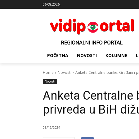
06.08.2026.
POČETNA
NOVOSTI
KOLUMNE
L
Home
Novosti
Anketa Centralne banke: Građani i pr
Novosti
Anketa Centralne 
privreda u BiH diž
03/12/2024