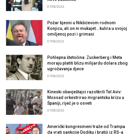
07/08/2026
Požar bjesni u Nikšićevom rodnom
Konjicu, ali on ni mukajet… kulira u svojoj
omiljenoj pozi i grimasi
07/08/2026
Pohlepna štetočina: Zuckerberg i Meta
moraju platiti blizu milijardu dolara zbog
ugrožavanja djece
07/08/2026
Kineski obavještajci razotkrili Tel Aviv:
Mossad orkestrirao migrantsku krizu u
Španiji, riječ je o osveti
07/08/2026
Američki kongresmeni traže od Trampa
da vrati sankcije Dodiku i bratiji iz RS-a