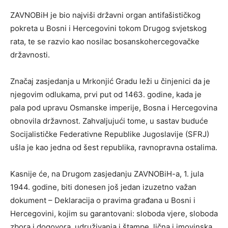
ZAVNOBiH je bio najviši državni organ antifašističkog
pokreta u Bosni i Hercegovini tokom Drugog svjetskog
rata, te se razvio kao nosilac bosanskohercegovačke
državnosti.
Značaj zasjedanja u Mrkonjić Gradu leži u činjenici da je
njegovim odlukama, prvi put od 1463. godine, kada je
pala pod upravu Osmanske imperije, Bosna i Hercegovina
obnovila državnost. Zahvaljujući tome, u sastav buduće
Socijalističke Federativne Republike Jugoslavije (SFRJ)
ušla je kao jedna od šest republika, ravnopravna ostalima.
Kasnije će, na Drugom zasjedanju ZAVNOBiH-a, 1. jula
1944. godine, biti donesen još jedan izuzetno važan
dokument – Deklaracija o pravima građana u Bosni i
Hercegovini, kojim su garantovani: sloboda vjere, sloboda
zbora i dogovora, udruživanja i štampe, lična i imovinska