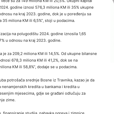
veće su za 149 miliona KM ili 20,5%. Ukupni kapital
 2024. godine iznosi 576,3 miliona KM ili 35% ukupne
u odnosu na kraj 2023. godine, dok je u poređenju sa
35 miliona KM ili 6,5%”, stoji u podacima.
zacija na polugodištu 2024. godine iznosila 1,65
i 7% u odnosu na kraj 2023. godine.
 je za 209,2 miliona KM ili 14,5%. Od ukupne bilansne
dnosi 678,3 miliona KM ili 41,2%, dok se na
iliona KM ili 58,8%”, dodaje se u podacima.
uba potrošača srednje Bosne iz Travnika, kazao je da
a nenamjenskih kredita u bankama i kredita u
esenjim mjesecima, gdje se građani odlučuju za
nje zime.
, finansiranje studija, nabavka ogreva i zimnice