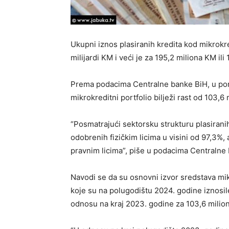
Ukupni iznos plasiranih kredita kod mikrokre
milijardi KM i veći je za 195,2 miliona KM il
Prema podacima Centralne banke BiH, u por
mikrokreditni portfolio bilježi rast od 103,6 
“Posmatrajući sektorsku strukturu plasirani
odobrenih fizičkim licima u visini od 97,3%
pravnim licima”, piše u podacima Centralne
Navodi se da su osnovni izvor sredstava mi
koje su na polugodištu 2024. godine iznosil
odnosu na kraj 2023. godine za 103,6 milion