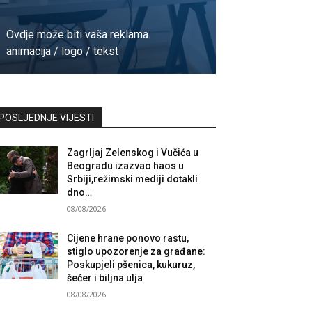
Ovdje može biti vaša reklama.
animacija / logo / tekst
Kontaktirajte nas
POSLJEDNJE VIJESTI
Zagrljaj Zelenskog i Vučića u
Beogradu izazvao haos u
Srbiji,režimski mediji dotakli
dno…
08/08/2026
Cijene hrane ponovo rastu,
stiglo upozorenje za građane:
Poskupjeli pšenica, kukuruz,
šećer i biljna ulja
08/08/2026