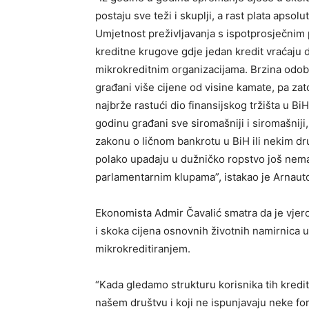
postaju sve teži i skuplji, a rast plata apsolu
Umjetnost preživljavanja s ispotprosječnim 
kreditne krugove gdje jedan kredit vraćaju d
mikrokreditnim organizacijama. Brzina odob
građani više cijene od visine kamate, pa zat
najbrže rastući dio finansijskog tržišta u B
godinu građani sve siromašniji i siromašniji, 
zakonu o ličnom bankrotu u BiH ili nekim 
polako upadaju u dužničko ropstvo još nema 
parlamentarnim klupama”, istakao je Arnaut
Ekonomista Admir Čavalić smatra da je vjero
i skoka cijena osnovnih životnih namirnica u
mikrokreditiranjem.
“Kada gledamo strukturu korisnika tih kredit
našem društvu i koji ne ispunjavaju neke fo