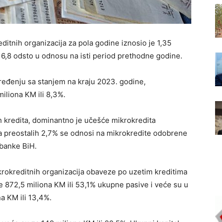
ditnih organizacija za pola godine iznosio je 1,35
i 16,8 odsto u odnosu na isti period prethodne godine.
eđenju sa stanjem na kraju 2023. godine,
miliona KM ili 8,3%.
h kredita, dominantno je učešće mikrokredita
, a preostalih 2,7% se odnosi na mikrokredite odobrene
 banke BiH.
krokreditnih organizacija obaveze po uzetim kreditima
e 872,5 miliona KM ili 53,1% ukupne pasive i veće su u
a KM ili 13,4%.