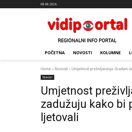
08.08.2026.
POČETNA
NOVOSTI
KOLUMNE
L
Home
Novosti
Umjetnost preživljavanja: Građani se z
Novosti
Umjetnost preživlj
zadužuju kako bi pre
ljetovali