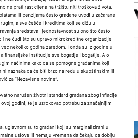
tno ne prati rast cijena na tržištu niti troškova života.
platama ili penzijama često građane uvodi u začarane
rugim, a sve češće i kreditima koji se dižu u
ravanja sredstava i jednostavnost su ono što često
o i ne čudi što su upravo mikrokreditne organizacije
iH već nekoliko godina zaredom. I onda su iz godine u
a finansijske institucije sve bogatije i bogatije. A o
drugim načinima kako da se pomogne građanima koji
ni naznaka da će biti brzo na redu u skupštinskim ili
ović za “Nezavisne novine”.
vatno narušen životni standard građana zbog inflacije
 ovoj godini, te je uzrokovao potrebu za značajnijim
a, uglavnom su to građani koji su marginalizirani u
rmalne uslove ili nemaju vremena da čekaju da dobiju