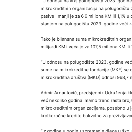
“U odnosu na kraj polugodišta 2023. godine 
mikrokreditnih organizacija na polugodištu
pasive i manji je za 6,6 miliona KM ili 1,1% 
stanjem na polugodištu 2023. godine veći za 
Tako je bilansna suma mikrokreditnih organi
milijardi KM i veća je za 107,5 miliona KM il
“U odnosu na polugodište 2023. godine veća
sume na mikrokreditne fondacije (MKF) se o
mikrokreditna društva (MKD) odnosi 968,7 m
Admir Arnautović, predsjednik Udruženja kl
već nekoliko godina imamo trend rasta broj
mikrokreditnim organizacijama, posebno u j
kratkoročne kredite bukvalno za preživljava
“Iz godine u godinu spremanje djece u školu