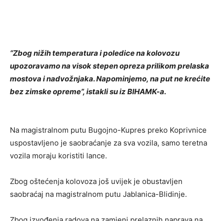
“Zbog nižih temperatura i poledice na kolovozu
upozoravamo na visok stepen opreza prilikom prelaska
mostova i nadvožnjaka. Napominjemo, na put ne krećite
bez zimske opreme”, istakli su iz BIHAMK-a.
Na magistralnom putu Bugojno-Kupres preko Koprivnice
uspostavljeno je saobraćanje za sva vozila, samo teretna
vozila moraju koristiti lance.
Zbog oštećenja kolovoza još uvijek je obustavljen
saobraćaj na magistralnom putu Jablanica-Blidinje.
Zbog izvođenja radova na zamjeni prelaznih naprava na