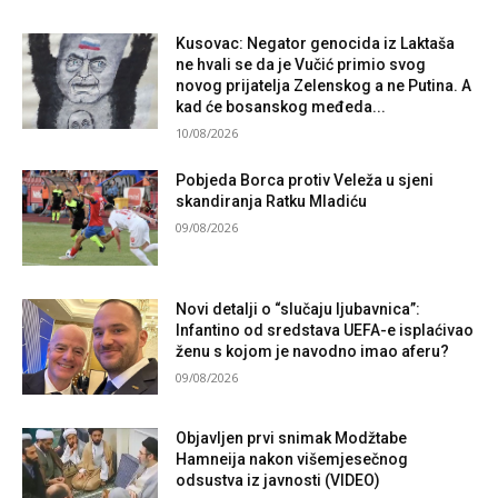
Kusovac: Negator genocida iz Laktaša
ne hvali se da je Vučić primio svog
novog prijatelja Zelenskog a ne Putina. A
kad će bosanskog međeda...
10/08/2026
Pobjeda Borca protiv Veleža u sjeni
skandiranja Ratku Mladiću
09/08/2026
Novi detalji o “slučaju ljubavnica”:
Infantino od sredstava UEFA-e isplaćivao
ženu s kojom je navodno imao aferu?
09/08/2026
Objavljen prvi snimak Modžtabe
Hamneija nakon višemjesečnog
odsustva iz javnosti (VIDEO)