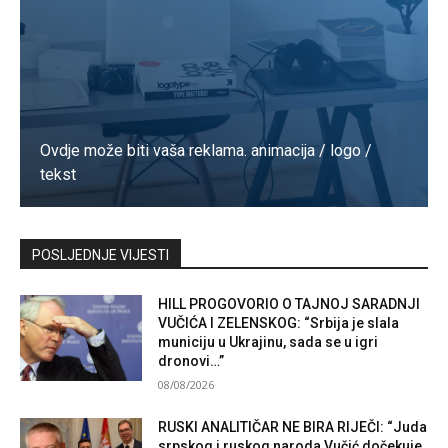
Ovdje može biti vaša reklama. animacija / logo /
tekst
Kontaktirajte nas
POSLJEDNJE VIJESTI
HILL PROGOVORIO O TAJNOJ SARADNJI
VUČIĆA I ZELENSKOG: “Srbija je slala
municiju u Ukrajinu, sada se u igri
dronovi…”
08/08/2026
RUSKI ANALITIČAR NE BIRA RIJEČI: “Juda
srpskog i ruskog naroda Vučić dočekuje