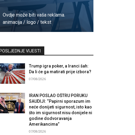
Ovdje može biti vaša reklama.
animacija / logo / tekst
Kontaktirajte nas
POSLJEDNJE VIJESTI
Trump igra poker, a Iranci šah:
Da li će ga matirati prije izbora?
07/08/2026
IRAN POSLAO OŠTRU PORUKU
SAUDIJI: “Papirni sporazum im
neće donijeti sigurnost, isto kao
što im sigurnost nisu donijele ni
godine dodvoravanja
Amerikancima”
07/08/2026