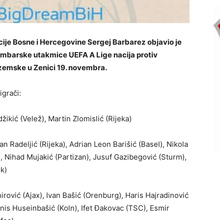
je Bosne i Hercegovine Sergej Barbarez objavio je
embarske utakmice UEFA A Lige nacija protiv
zemske u Zenici 19. novembra.
grači:
žikić (Velež), Martin Zlomislić (Rijeka)
n Radeljić (Rijeka), Adrian Leon Barišić (Basel), Nikola
, Nihad Mujakić (Partizan), Jusuf Gazibegović (Sturm),
k)
irović (Ajax), Ivan Bašić (Orenburg), Haris Hajradinović
nis Huseinbašić (Koln), Ifet Đakovac (TSC), Esmir