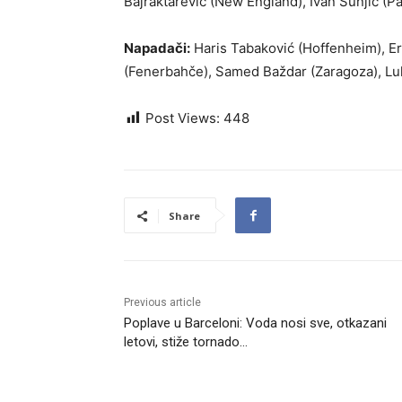
Bajraktarević (New England), Ivan Šunjić (Pa
Napadači:
Haris Tabaković (Hoffenheim), Er
(Fenerbahče), Samed Baždar (Zaragoza), Luk
Post Views:
448
Share
Previous article
Poplave u Barceloni: Voda nosi sve, otkazani
letovi, stiže tornado…