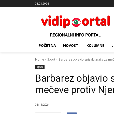
08.08.2026.
POČETNA
NOVOSTI
KOLUMNE
L
Home
Sport
Barbarez objavio spisak igrača za me
Sport
Barbarez objavio 
mečeve protiv Nj
05/11/2024