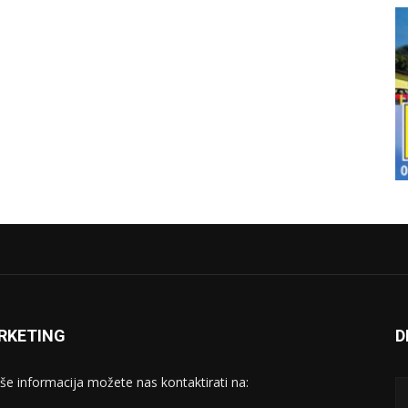
RKETING
D
iše informacija možete nas kontaktirati na: