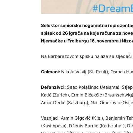
Selektor seniorske nogometne reprezentaci
spisak od 26 igrača na koje računa za nov
Njemačke u Freiburgu 16. novembra i Nizo
Na Barbarezovom spisku nalaze se sljedeći i
Golmani:
Nikola Vasilj (St. Pauli), Osman Had
Defanzivci:
Sead Kolašinac (Atalanta), Stjepa
Katić (Zurich), Ermin Bičakčić (Braunschwig)
Amar Dedić (Salzburg), Nail Omerović (Osije
Veznjaci: Armin Gigović (Kiel), Benjamin Tah
(Kasimpasa), Dženis Burnić (Karlsruher), De