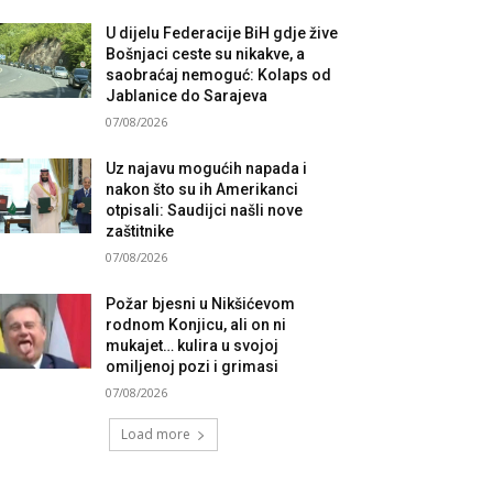
U dijelu Federacije BiH gdje žive
Bošnjaci ceste su nikakve, a
saobraćaj nemoguć: Kolaps od
Jablanice do Sarajeva
07/08/2026
Uz najavu mogućih napada i
nakon što su ih Amerikanci
otpisali: Saudijci našli nove
zaštitnike
07/08/2026
Požar bjesni u Nikšićevom
rodnom Konjicu, ali on ni
mukajet… kulira u svojoj
omiljenoj pozi i grimasi
07/08/2026
Load more