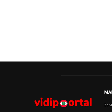
MA
Za v