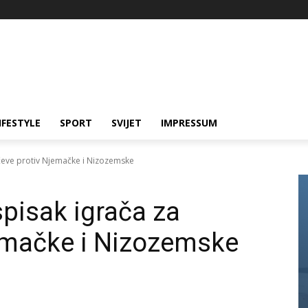
IFESTYLE
SPORT
SVIJET
IMPRESSUM
čeve protiv Njemačke i Nizozemske
spisak igrača za
emačke i Nizozemske