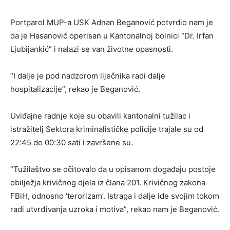
Portparol MUP-a USK Adnan Beganović potvrdio nam je
da je Hasanović operisan u Kantonalnoj bolnici “Dr. Irfan
Ljubijankić” i nalazi se van životne opasnosti.
“I dalje je pod nadzorom liječnika radi dalje
hospitalizacije”, rekao je Beganović.
Uviđajne radnje koje su obavili kantonalni tužilac i
istražitelj Sektora kriminalističke policije trajale su od
22:45 do 00:30 sati i završene su.
“Tužilaštvo se očitovalo da u opisanom događaju postoje
obilježja krivičnog djela iz člana 201. Krivičnog zakona
FBiH, odnosno ‘terorizam’. Istraga i dalje ide svojim tokom
radi utvrđivanja uzroka i motiva”, rekao nam je Beganović.