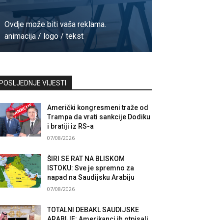
Ovdje može biti vaša reklama.
animacija / logo / tekst
Kontaktirajte nas
POSLJEDNJE VIJESTI
Američki kongresmeni traže od
Trampa da vrati sankcije Dodiku
i bratiji iz RS-a
07/08/2026
ŠIRI SE RAT NA BLISKOM
ISTOKU: Sve je spremno za
napad na Saudijsku Arabiju
07/08/2026
TOTALNI DEBAKL SAUDIJSKE
ARABIJE: Amerikanci ih otpisali,