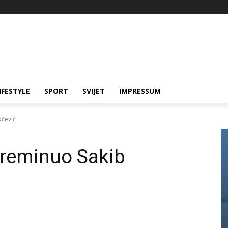
IFESTYLE
SPORT
SVIJET
IMPRESSUM
očević
preminuo Sakib