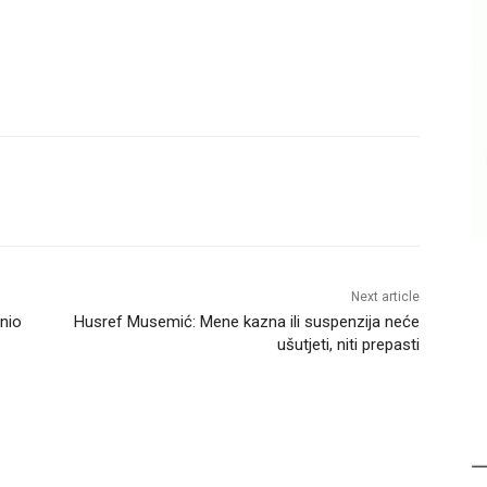
Next article
anio
Husref Musemić: Mene kazna ili suspenzija neće
ušutjeti, niti prepasti