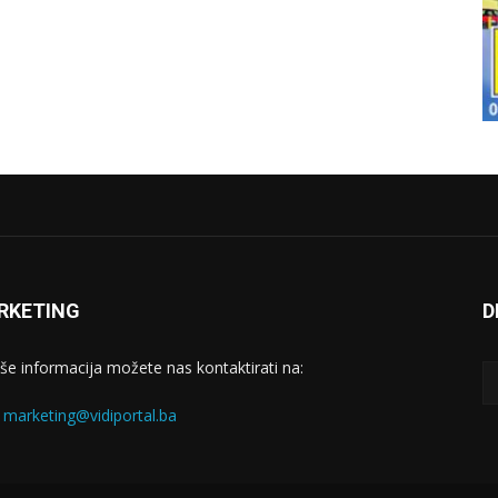
RKETING
D
iše informacija možete nas kontaktirati na:
:
marketing@vidiportal.ba