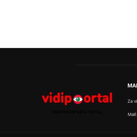
MA
Za v
Mail