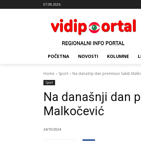
07.08.2026.
POČETNA
NOVOSTI
KOLUMNE
L
Home
Sport
Na današnji dan preminuo Sakib Malk
Sport
Na današnji dan 
Malkočević
24/10/2024