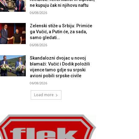
ne kupuju čak ni njihovu naftu
06/08/2026
Zelenski stiže u Srbiju: Primiće
ga Vučić, a Putin će, za sada,
samo gledati…
06/08/2026
Skandalozni dvojac u novoj
blamaži: Vučić i Dodik položili
vijence tamo gdje su srpski
avioni pobili srpske civile
06/08/2026
Load more