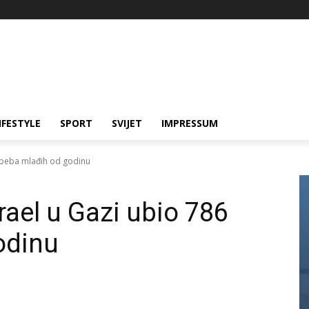
IFESTYLE
SPORT
SVIJET
IMPRESSUM
6 beba mlađih od godinu
rael u Gazi ubio 786
odinu