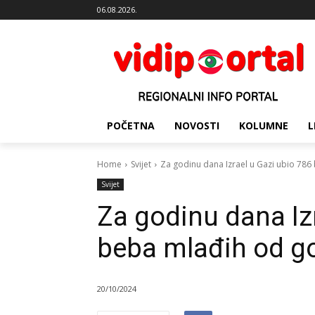
06.08.2026.
POČETNA
NOVOSTI
KOLUMNE
L
Home
Svijet
Za godinu dana Izrael u Gazi ubio 78
Svijet
Za godinu dana Iz
beba mlađih od g
20/10/2024