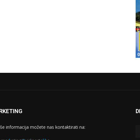
RKETING
D
iše informacija možete nas kontaktirati na: