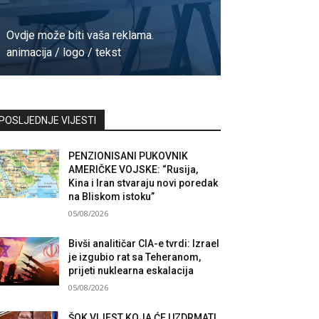
Ovdje može biti vaša reklama.
animacija / logo / tekst
Kontaktirajte nas
POSLJEDNJE VIJESTI
PENZIONISANI PUKOVNIK
AMERIČKE VOJSKE: “Rusija,
Kina i Iran stvaraju novi poredak
na Bliskom istoku”
05/08/2026
Bivši analitičar CIA-e tvrdi: Izrael
je izgubio rat sa Teheranom,
prijeti nuklearna eskalacija
05/08/2026
ŠOK VIJEST KOJA ĆE UZDRMATI