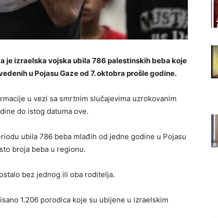
a je izraelska vojska ubila 786 palestinskih beba koje
vedenih u Pojasu Gaze od 7. oktobra prošle godine.
formacije u vezi sa smrtnim slučajevima uzrokovanim
odine do istog datuma ove.
 periodu ubila 786 beba mlađih od jedne godine u Pojasu
sto broja beba u regionu.
ostalo bez jednog ili oba roditelja.
risano 1.206 porodica koje su ubijene u izraelskim