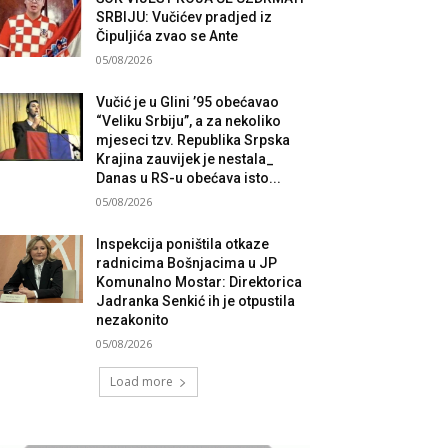
SRBIJU: Vučićev pradjed iz
Čipuljića zvao se Ante
05/08/2026
Vučić je u Glini ’95 obećavao
“Veliku Srbiju”, a za nekoliko
mjeseci tzv. Republika Srpska
Krajina zauvijek je nestala_
Danas u RS-u obećava isto...
05/08/2026
Inspekcija poništila otkaze
radnicima Bošnjacima u JP
Komunalno Mostar: Direktorica
Jadranka Senkić ih je otpustila
nezakonito
05/08/2026
Load more