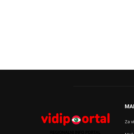
MA
Za v