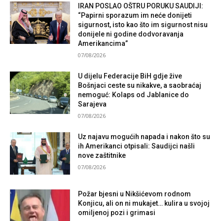
IRAN POSLAO OŠTRU PORUKU SAUDIJI:
“Papirni sporazum im neće donijeti
sigurnost, isto kao što im sigurnost nisu
donijele ni godine dodvoravanja
Amerikancima”
07/08/2026
U dijelu Federacije BiH gdje žive
Bošnjaci ceste su nikakve, a saobraćaj
nemoguć: Kolaps od Jablanice do
Sarajeva
07/08/2026
Uz najavu mogućih napada i nakon što su
ih Amerikanci otpisali: Saudijci našli
nove zaštitnike
07/08/2026
Požar bjesni u Nikšićevom rodnom
Konjicu, ali on ni mukajet… kulira u svojoj
omiljenoj pozi i grimasi