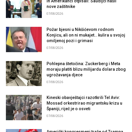
ih Amerikanci otpisali: Saudijci našli
nove zaštitnike
07/08/2026
Požar bjesni u Nikšićevom rodnom
Konjicu, ali on ni mukajet… kulira u svojoj
omiljenoj pozi i grimasi
07/08/2026
Pohlepna štetočina: Zuckerberg i Meta
moraju platiti blizu milijardu dolara zbog
ugrožavanja djece
07/08/2026
Kineski obavještajci razotkrili Tel Aviv:
Mossad orkestrirao migrantsku krizu u
Španiji, riječ je o osveti
07/08/2026
Američki kongresmeni traže od Trampa