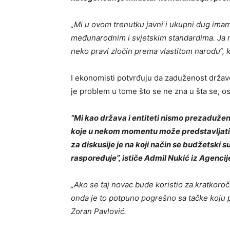
„Mi u ovom trenutku javni i ukupni dug imam
međunarodnim i svjetskim standardima. Ja ne
neko pravi zločin prema vlastitom narodu“,
I ekonomisti potvrđuju da zaduženost države 
je problem u tome što se ne zna u šta se, os
“Mi kao država i entiteti nismo prezaduženi
koje u nekom momentu može predstavljati t
za diskusije je na koji način se budžetski suf
raspoređuje”, ističe Admil Nukić iz Agenci
„Ako se taj novac bude koristio za kratkoroč
onda je to potpuno pogrešno sa tačke koju 
Zoran Pavlović.