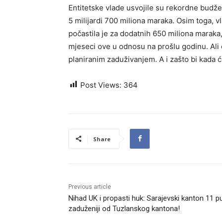
Entitetske vlade usvojile su rekordne budže
5 milijardi 700 miliona maraka. Osim toga, v
počastila je za dodatnih 650 miliona maraka,
mjeseci ove u odnosu na prošlu godinu. Ali o
planiranim zaduživanjem. A i zašto bi kada 
Post Views:
364
Share
Previous article
Nihad UK i propasti huk: Sarajevski kanton 11 p
zaduženiji od Tuzlanskog kantona!