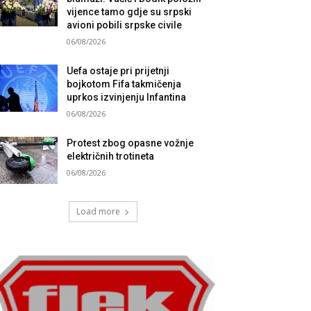
vijence tamo gdje su srpski
avioni pobili srpske civile
06/08/2026
Uefa ostaje pri prijetnji
bojkotom Fifa takmičenja
uprkos izvinjenju Infantina
06/08/2026
Protest zbog opasne vožnje
električnih trotineta
06/08/2026
Load more