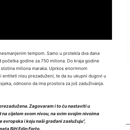
ju nesmanjenim tempom. Samo u protekla dva dana
d početka godine za 750 miliona. Do kraja godine
o stotina miliona maraka. Uprkos enormnom
ni entiteti nisu prezaduženi, te da su ukupni dugovi u
jeka, odnosno da ima prostora za još zaduživanja.
H prezadužena. Zagovaram i to ću nastaviti u
 na cijelom svom nivou, na svim svojim nivoima
 je evropska i koju naši građani zaslužuju”,
meta BiH Edin Forto.