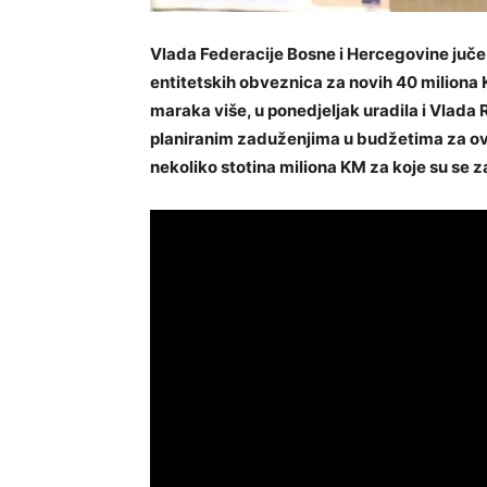
Vlada Federacije Bosne i Hercegovine juče
entitetskih obveznica za novih 40 miliona K
maraka više, u ponedjeljak uradila i Vlada 
planiranim zaduženjima u budžetima za ovu g
nekoliko stotina miliona KM za koje su se z