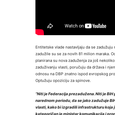
Entitetske vlade nastavljaju da se zadužu
zadužile su se za novih 81 milion maraka. O
planirana su nova zaduženja za još nekolik
zaduživanju vlasti, poručuju da država i nje
odnosu na DBP znatno ispod evropskog pros
Optužuju opoziciju za spinove.
“Niti je Federacija prezadužena. Niti je Bi
narednom periodu, da se jako zadužuje BiH
vlasti, kako bi izgradili infrastrukturu koja
kategoričan je ministar komunikacija i pro