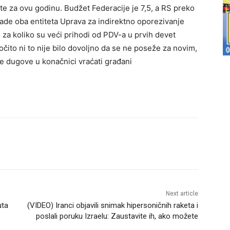
te za ovu godinu. Budžet Federacije je 7,5, a RS preko
lade oba entiteta Uprava za indirektno oporezivanje
 za koliko su veći prihodi od PDV-a u prvih devet
čito ni to nije bilo dovoljno da se ne poseže za novim,
će dugove u konačnici vraćati građani
Next article
uta
(VIDEO) Iranci objavili snimak hipersoničnih raketa i
poslali poruku Izraelu: Zaustavite ih, ako možete