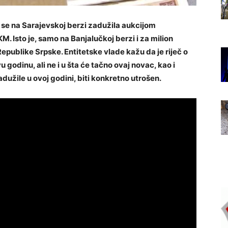
 se na Sarajevskoj berzi zadužila aukcijom
M. Isto je, samo na Banjalučkoj berzi i za milion
Republike Srpske. Entitetske vlade kažu da je riječ o
odinu, ali ne i u šta će tačno ovaj novac, kao i
adužile u ovoj godini, biti konkretno utrošen.