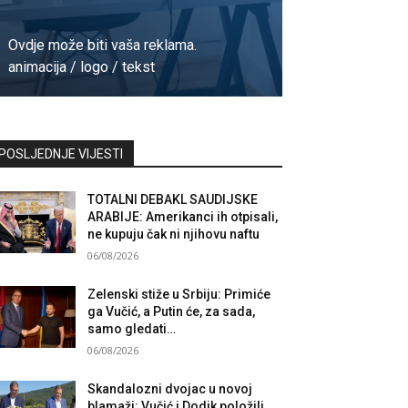
Ovdje može biti vaša reklama.
animacija / logo / tekst
Kontaktirajte nas
POSLJEDNJE VIJESTI
TOTALNI DEBAKL SAUDIJSKE
ARABIJE: Amerikanci ih otpisali,
ne kupuju čak ni njihovu naftu
06/08/2026
Zelenski stiže u Srbiju: Primiće
ga Vučić, a Putin će, za sada,
samo gledati…
06/08/2026
Skandalozni dvojac u novoj
blamaži: Vučić i Dodik položili