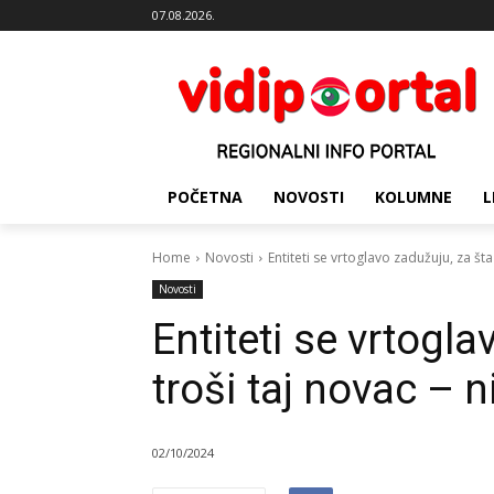
07.08.2026.
POČETNA
NOVOSTI
KOLUMNE
L
Home
Novosti
Entiteti se vrtoglavo zadužuju, za šta 
Novosti
Entiteti se vrtogla
troši taj novac – 
02/10/2024