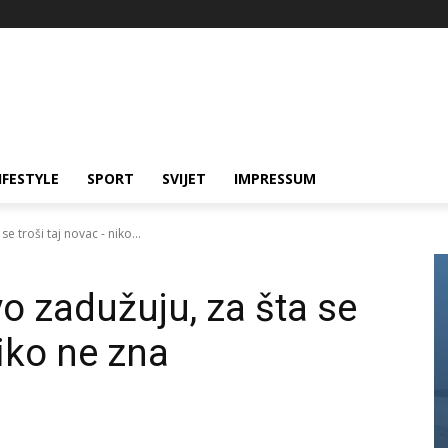
IFESTYLE
SPORT
SVIJET
IMPRESSUM
se troši taj novac - niko...
vo zadužuju, za šta se
niko ne zna