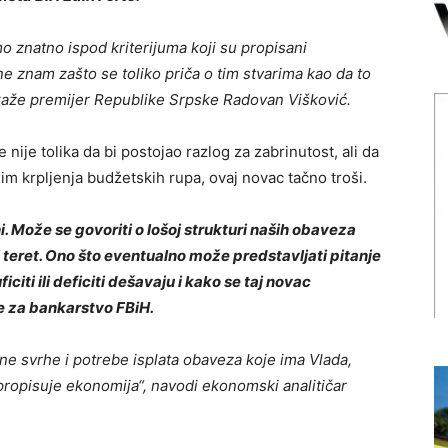
o znatno ispod kriterijuma koji su propisani
 znam zašto se toliko priča o tim stvarima kao da to
 kaže premijer Republike Srpske Radovan Višković.
nije tolika da bi postojao razlog za zabrinutost, ali da
im krpljenja budžetskih rupa, ovaj novac tačno troši.
. Može se govoriti o lošoj strukturi naših obaveza
eret. Ono što eventualno može predstavljati pitanje
iciti ili deficiti dešavaju i kako se taj novac
je za bankarstvo FBiH.
ne svrhe i potrebe isplata obaveza koje ima Vlada,
propisuje ekonomija“, navodi ekonomski analitičar