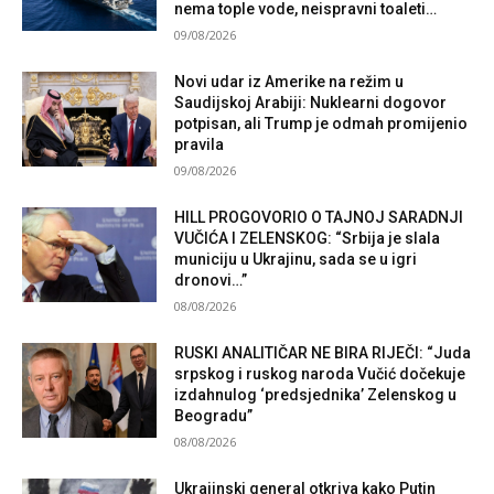
nema tople vode, neispravni toaleti…
09/08/2026
Novi udar iz Amerike na režim u
Saudijskoj Arabiji: Nuklearni dogovor
potpisan, ali Trump je odmah promijenio
pravila
09/08/2026
HILL PROGOVORIO O TAJNOJ SARADNJI
VUČIĆA I ZELENSKOG: “Srbija je slala
municiju u Ukrajinu, sada se u igri
dronovi…”
08/08/2026
RUSKI ANALITIČAR NE BIRA RIJEČI: “Juda
srpskog i ruskog naroda Vučić dočekuje
izdahnulog ‘predsjednika’ Zelenskog u
Beogradu”
08/08/2026
Ukrajinski general otkriva kako Putin