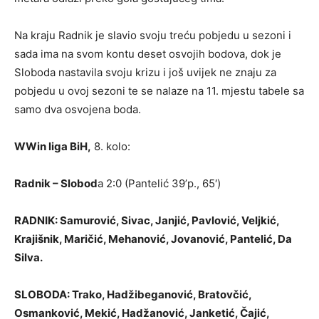
Na kraju Radnik je slavio svoju treću pobjedu u sezoni i
sada ima na svom kontu deset osvojih bodova, dok je
Sloboda nastavila svoju krizu i još uvijek ne znaju za
pobjedu u ovoj sezoni te se nalaze na 11. mjestu tabele sa
samo dva osvojena boda.
WWin liga BiH,
8. kolo:
Radnik – Slobod
a 2:0 (Pantelić 39’p., 65′)
RADNIK: Samurović, Sivac, Janjić, Pavlović, Veljkić,
Krajišnik, Maričić, Mehanović, Jovanović, Pantelić, Da
Silva.
SLOBODA: Trako, Hadžibeganović, Bratovčić,
Osmanković, Mekić, Hadžanović, Janketić, Čajić,