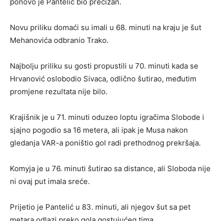
ponovo je Pantelić bio precizan.
Novu priliku domaći su imali u 68. minuti na kraju je šut
Mehanovića odbranio Trako.
Najbolju priliku su gosti propustili u 70. minuti kada se
Hrvanović oslobodio Sivaca, odlično šutirao, međutim
promjene rezultata nije bilo.
Krajišnik je u 71. minuti oduzeo loptu igračima Slobode i
sjajno pogodio sa 16 metera, ali ipak je Musa nakon
gledanja VAR-a poništio gol radi prethodnog prekršaja.
Komyja je u 76. minuti šutirao sa distance, ali Sloboda nije
ni ovaj put imala sreće.
Prijetio je Pantelić u 83. minuti, ali njegov šut sa pet
metara odlazi preko gola gostujućeg tima.