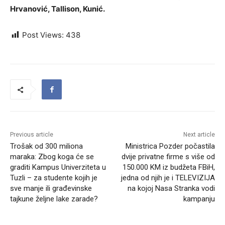
Hrvanović, Tallison, Kunić.
Post Views:
438
Previous article
Next article
Trošak od 300 miliona
Ministrica Pozder počastila
maraka: Zbog koga će se
dvije privatne firme s više od
graditi Kampus Univerziteta u
150.000 KM iz budžeta FBiH,
Tuzli – za studente kojih je
jedna od njih je i TELEVIZIJA
sve manje ili građevinske
na kojoj Nasa Stranka vodi
tajkune željne lake zarade?
kampanju