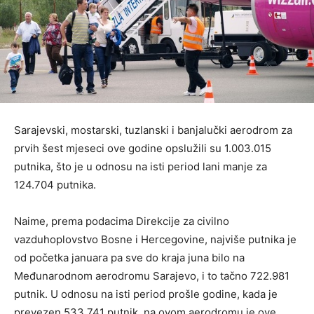
Sarajevski, mostarski, tuzlanski i banjalučki aerodrom za
prvih šest mjeseci ove godine opslužili su 1.003.015
putnika, što je u odnosu na isti period lani manje za
124.704 putnika.
Naime, prema podacima Direkcije za civilno
vazduhoplovstvo Bosne i Hercegovine, najviše putnika je
od početka januara pa sve do kraja juna bilo na
Međunarodnom aerodromu Sarajevo, i to tačno 722.981
putnik. U odnosu na isti period prošle godine, kada je
prevezen 533.741 putnik, na ovom aerodromu je ove