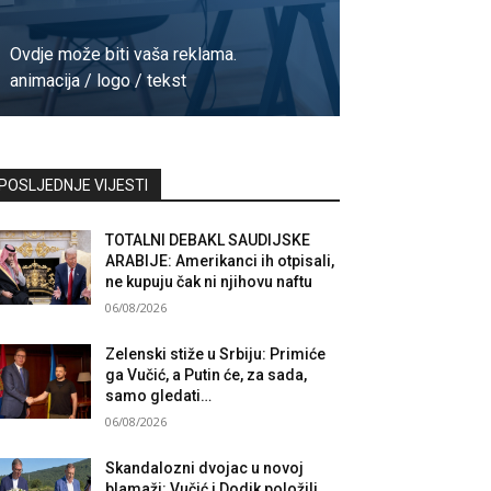
Ovdje može biti vaša reklama.
animacija / logo / tekst
Kontaktirajte nas
POSLJEDNJE VIJESTI
TOTALNI DEBAKL SAUDIJSKE
ARABIJE: Amerikanci ih otpisali,
ne kupuju čak ni njihovu naftu
06/08/2026
Zelenski stiže u Srbiju: Primiće
ga Vučić, a Putin će, za sada,
samo gledati…
06/08/2026
Skandalozni dvojac u novoj
blamaži: Vučić i Dodik položili