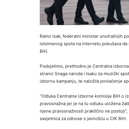
Ramo Isak, federalni ministar unutrašnjih p
istoimenog spota na internetu pokušava da
BiH.
Podsjetimo, prethodno je Centralna izborna k
stranci Snaga naroda i Isaku za muzički spot
izbornu kampanju, te naložila povlačenje sp
“Odluka Centralne izborne komisije BiH o iz
pravosnažna jer je na tu odluku uložena ža
njene pravosnažnosti praktično ne postoji”, 
savjetnica za odnose s javnošću u CIK BiH.