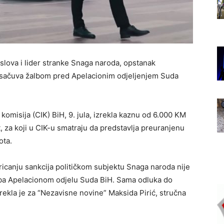
oslova i lider stranke Snaga naroda, opstanak
 sačuva žalbom pred Apelacionim odjeljenjem Suda
omisija (CIK) BiH, 9. jula, izrekla kaznu od 6.000 KM
, za koji u CIK-u smatraju da predstavlja preuranjenu
ota.
ricanju sankcija političkom subjektu Snaga naroda nije
lba Apelacionom odjelu Suda BiH. Sama odluka do
rekla je za “Nezavisne novine” Maksida Pirić, stručna