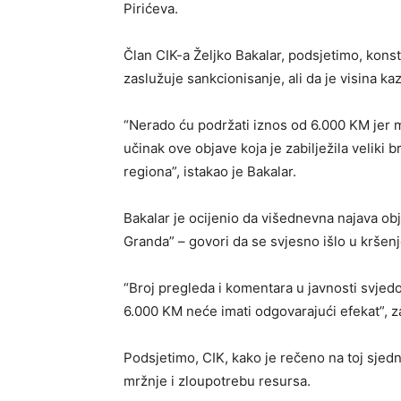
Pirićeva.
Član CIK-a Željko Bakalar, podsjetimo, konst
zaslužuje sankcionisanje, ali da je visina k
“Nerado ću podržati iznos od 6.000 KM jer m
učinak ove objave koja je zabilježila veliki 
regiona”, istakao je Bakalar.
Bakalar je ocijenio da višednevna najava obj
Granda” – govori da se svjesno išlo u kršen
“Broj pregleda i komentara u javnosti svjed
6.000 KM neće imati odgovarajući efekat”, za
Podsjetimo, CIK, kako je rečeno na toj sjedn
mržnje i zloupotrebu resursa.