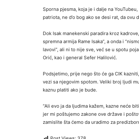
Sporna pjesma, koja je i dalje na YouTubeu, 
patriota, ne d’o bog ako se desi rat, da ov
Dok Isak manekenski paradira kroz kadrove, 
spremna armija Rame Isaka”, a onda i “nismo 
lavovi”, ali ni to nije sve, već se u spotu p
Orić, kao i general Sefer Halilović.
Podsjetimo, prije nego što će ga CIK kazniti
vezi sa njegovim spotom. Veliki broj ljudi mu
kaznu platiti ako je bude.
“Ali evo ja da ljudima kažem, kazne neće bit
jer mi poštujemo zakone ove države i poštov
zamislite šta ćemo da uradimo za predizborn
Post Views:
378