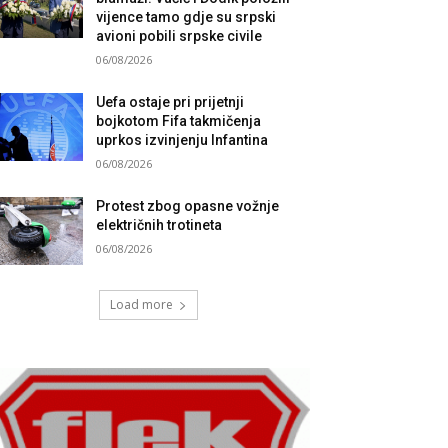
vijence tamo gdje su srpski
avioni pobili srpske civile
06/08/2026
Uefa ostaje pri prijetnji
bojkotom Fifa takmičenja
uprkos izvinjenju Infantina
06/08/2026
Protest zbog opasne vožnje
električnih trotineta
06/08/2026
Load more