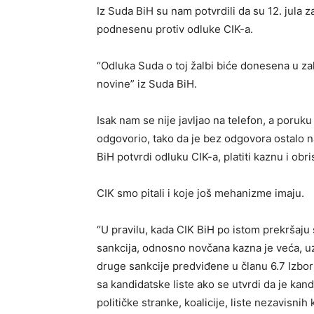
Iz Suda BiH su nam potvrdili da su 12. jula 
podnesenu protiv odluke CIK-a.
“Odluka Suda o toj žalbi biće donesena u z
novine” iz Suda BiH.
Isak nam se nije javljao na telefon, a poruku 
odgovorio, tako da je bez odgovora ostalo na
BiH potvrdi odluku CIK-a, platiti kaznu i obri
CIK smo pitali i koje još mehanizme imaju.
“U pravilu, kada CIK BiH po istom prekršaju 
sankcija, odnosno novčana kazna je veća, 
druge sankcije predviđene u članu 6.7 Izbor
sa kandidatske liste ako se utvrdi da je ka
političke stranke, koalicije, liste nezavisnih