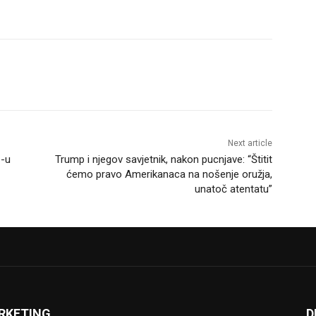
Next article
C-u
Trump i njegov savjetnik, nakon pucnjave: “Štitit
ćemo pravo Amerikanaca na nošenje oružja,
unatoč atentatu”
RKETING
D