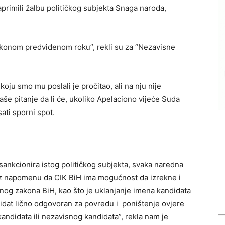
zaprimili žalbu političkog subjekta Snaga naroda,
akonom predviđenom roku”, rekli su za “Nezavisne
koju smo mu poslali je pročitao, ali na nju nije
še pitanje da li će, ukoliko Apelaciono vijeće Suda
sati sporni spot.
sankcionira istog političkog subjekta, svaka naredna
uz napomenu da CIK BiH ima mogućnost da izrekne i
nog zakona BiH, kao što je uklanjanje imena kandidata
ndidat lično odgovoran za povredu i poništenje ovjere
 kandidata ili nezavisnog kandidata”, rekla nam je