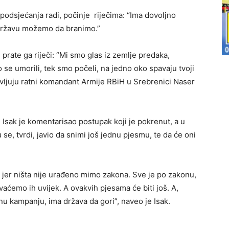
podsjećanja radi, počinje riječima: “Ima dovoljno
u državu možemo da branimo.”
prate ga riječi: “Mi smo glas iz zemlje predaka,
se umorili, tek smo počeli, na jedno oko spavaju tvoji
ojavljuju ratni komandant Armije RBiH u Srebrenici Naser
, Isak je komentarisao postupak koji je pokrenut, a u
 se, tvrdi, javio da snimi još jednu pjesmu, te da će oni
i jer ništa nije urađeno mimo zakona. Sve je po zakonu,
aćemo ih uvijek. A ovakvih pjesama će biti još. A,
u kampanju, ima država da gori”, naveo je Isak.