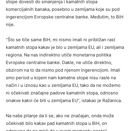
stope dovesti do smanjenja i kamatnih stopa
komercijalnih banaka, posebno u zemljama koje su pod
ingerencijom Evropske centralne banke. Međutim, to BiH
nije.
“Što se tiče same BiH, mi nismo imali ni približan rast
kamatnih stopa kakav je bio u zemljama EU, ali i zemljama
regiona. Na nas indirektno utiče monetarna politika
Evropske centralne banke. Dakle, ne utiče direktno,
obzirom na to da nismo pod njenom ingerencijom. Imali
smo period u kojem nam kamatne stope nisu rasle na
način i u iznosu kao u zemljama EU, tako da ne možemo
ni očekivati značajne padove kamatnih stopa, odnosno
onakve kakvi će biti u zemljama EU”, istakao je Ražanica.
Na naše pitanje da li se, ako ne značajan, onda može
očekivati bilo kakav pad kamatnih stopa u BiH, on
odgovara da ne misli da u ovom momentu postoji