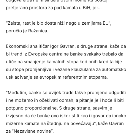
pretjerano prostora za pad kamata u BiH, jer…
“Zaista, rast je bio dosta niži nego u zemljama EU”,
poručio je Ražanica.
Ekonomski analitičar Igor Gavran, s druge strane, kaže da
bi trend iz Evropske centralne banke svakako trebalo da
utiče na smanjenje kamatnih stopa kod onih kredita čije
su stope promjenljive i vezane klauzulama za automatsko
usklađivanje sa evropskim referentnim stopama.
“Međutim, banke se uvijek trude takve promjene odgoditi
i ne možemo ih očekivati odmah, a pitanje je i hoće li biti
potpuno proporcionalne. S druge strane, sasvim je
izvjesno da će banke ovo iskoristiti kao izgovor da ionako
mizerne kamate na štednju ne povećavaju”, kaže Gavran
za “Nezavisne novine”.