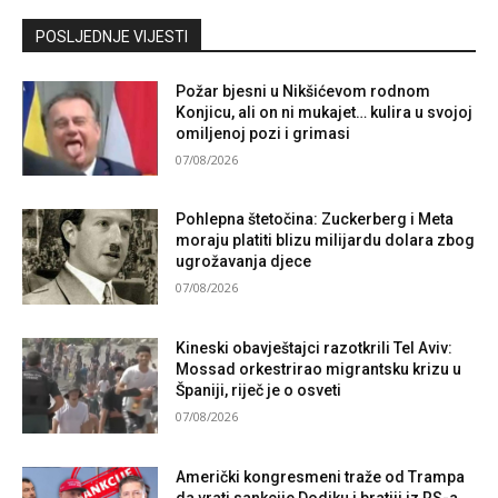
Kontaktirajte nas
POSLJEDNJE VIJESTI
Požar bjesni u Nikšićevom rodnom
Konjicu, ali on ni mukajet… kulira u svojoj
omiljenoj pozi i grimasi
07/08/2026
Pohlepna štetočina: Zuckerberg i Meta
moraju platiti blizu milijardu dolara zbog
ugrožavanja djece
07/08/2026
Kineski obavještajci razotkrili Tel Aviv:
Mossad orkestrirao migrantsku krizu u
Španiji, riječ je o osveti
07/08/2026
Američki kongresmeni traže od Trampa
da vrati sankcije Dodiku i bratiji iz RS-a