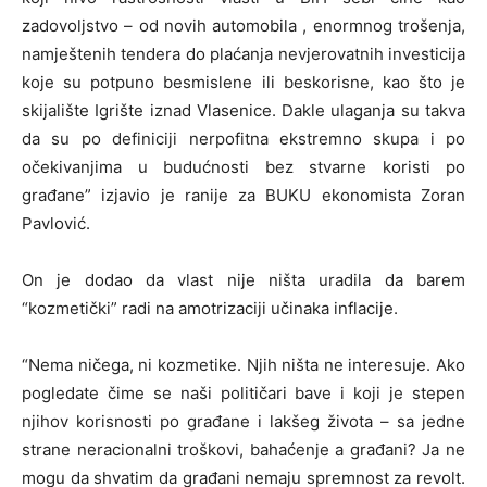
zadovoljstvo – od novih automobila , enormnog trošenja,
namještenih tendera do plaćanja nevjerovatnih investicija
koje su potpuno besmislene ili beskorisne, kao što je
skijalište Igrište iznad Vlasenice. Dakle ulaganja su takva
da su po definiciji nerpofitna ekstremno skupa i po
očekivanjima u budućnosti bez stvarne koristi po
građane” izjavio je ranije za BUKU ekonomista Zoran
Pavlović.
On je dodao da vlast nije ništa uradila da barem
“kozmetički” radi na amotrizaciji učinaka inflacije.
“Nema ničega, ni kozmetike. Njih ništa ne interesuje. Ako
pogledate čime se naši političari bave i koji je stepen
njihov korisnosti po građane i lakšeg života – sa jedne
strane neracionalni troškovi, bahaćenje a građani? Ja ne
mogu da shvatim da građani nemaju spremnost za revolt.