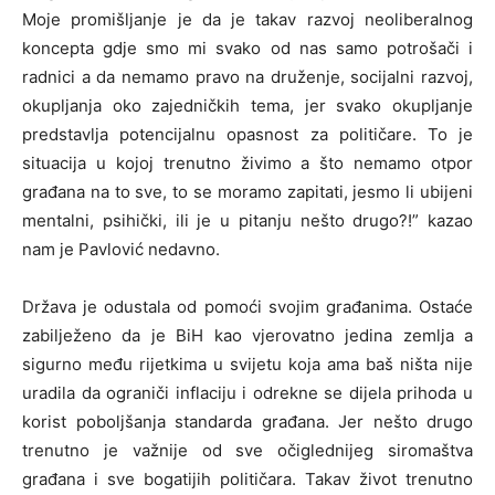
Moje promišljanje je da je takav razvoj neoliberalnog
koncepta gdje smo mi svako od nas samo potrošači i
radnici a da nemamo pravo na druženje, socijalni razvoj,
okupljanja oko zajedničkih tema, jer svako okupljanje
predstavlja potencijalnu opasnost za političare. To je
situacija u kojoj trenutno živimo a što nemamo otpor
građana na to sve, to se moramo zapitati, jesmo li ubijeni
mentalni, psihički, ili je u pitanju nešto drugo?!” kazao
nam je Pavlović nedavno.
Država je odustala od pomoći svojim građanima. Ostaće
zabilježeno da je BiH kao vjerovatno jedina zemlja a
sigurno među rijetkima u svijetu koja ama baš ništa nije
uradila da ograniči inflaciju i odrekne se dijela prihoda u
korist poboljšanja standarda građana. Jer nešto drugo
trenutno je važnije od sve očiglednijeg siromaštva
građana i sve bogatijih političara. Takav život trenutno