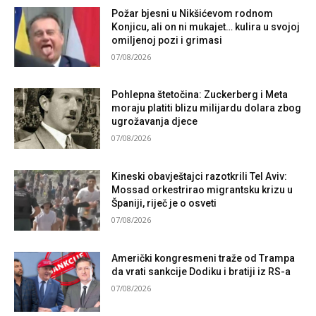
Požar bjesni u Nikšićevom rodnom
Konjicu, ali on ni mukajet… kulira u svojoj
omiljenoj pozi i grimasi
07/08/2026
Pohlepna štetočina: Zuckerberg i Meta
moraju platiti blizu milijardu dolara zbog
ugrožavanja djece
07/08/2026
Kineski obavještajci razotkrili Tel Aviv:
Mossad orkestrirao migrantsku krizu u
Španiji, riječ je o osveti
07/08/2026
Američki kongresmeni traže od Trampa
da vrati sankcije Dodiku i bratiji iz RS-a
07/08/2026