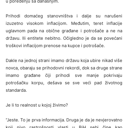
u poređenju sa današnjim.
Prihodi domaćeg stanovništva i dalje su narušeni
izuzetno visokom inflacijom. Međutim, teret inflacije
uglavnom pada na obične građane i potrošače a ne na
državu. Ili entitete nebitno. Očigledno je da se povećani
troškovi inflacijom prenose na kupce i potrošače.
Dakle na jednoj strani imamo državu koja ubire nikad više
novca, obaraju se prihodovni rekordi, dok sa druge strane
imamo građane čiji prihodi sve manje pokrivaju
potrošačku korpu, dešava se sve veći pad životnog
standarda.
Je li to realnost u kojoj živimo?
“Jeste. To je prva informacija. Druga je da je nevjerovatno
koji nivo rastrošnosti vlasti u BiH sebi čine kao