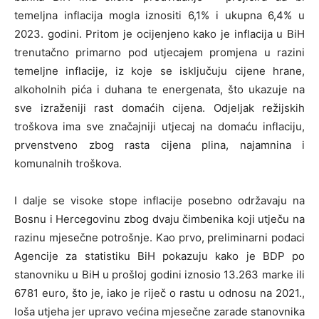
temeljna inflacija mogla iznositi 6,1% i ukupna 6,4% u
2023. godini. Pritom je ocijenjeno kako je inflacija u BiH
trenutačno primarno pod utjecajem promjena u razini
temeljne inflacije, iz koje se isključuju cijene hrane,
alkoholnih pića i duhana te energenata, što ukazuje na
sve izraženiji rast domaćih cijena. Odjeljak režijskih
troškova ima sve značajniji utjecaj na domaću inflaciju,
prvenstveno zbog rasta cijena plina, najamnina i
komunalnih troškova.
I dalje se visoke stope inflacije posebno održavaju na
Bosnu i Hercegovinu zbog dvaju čimbenika koji utječu na
razinu mjesečne potrošnje. Kao prvo, preliminarni podaci
Agencije za statistiku BiH pokazuju kako je BDP po
stanovniku u BiH u prošloj godini iznosio 13.263 marke ili
6781 euro, što je, iako je riječ o rastu u odnosu na 2021.,
loša utjeha jer upravo većina mjesečne zarade stanovnika