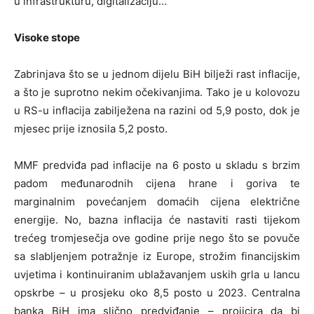
u infrastrukturu, digitalizaciju…
Visoke stope
Zabrinjava što se u jednom dijelu BiH bilježi rast inflacije,
a što je suprotno nekim očekivanjima. Tako je u kolovozu
u RS-u inflacija zabilježena na razini od 5,9 posto, dok je
mjesec prije iznosila 5,2 posto.
MMF predviđa pad inflacije na 6 posto u skladu s brzim
padom međunarodnih cijena hrane i goriva te
marginalnim povećanjem domaćih cijena električne
energije. No, bazna inflacija će nastaviti rasti tijekom
trećeg tromjesečja ove godine prije nego što se povuče
sa slabljenjem potražnje iz Europe, strožim financijskim
uvjetima i kontinuiranim ublažavanjem uskih grla u lancu
opskrbe – u prosjeku oko 8,5 posto u 2023. Centralna
banka BiH ima slično predviđanje – projicira da bi