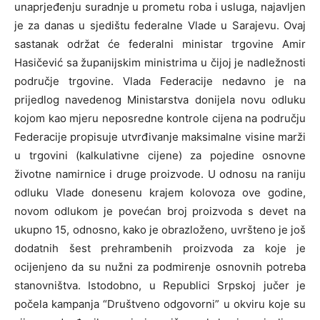
unaprjeđenju suradnje u prometu roba i usluga, najavljen
je za danas u sjedištu federalne Vlade u Sarajevu. Ovaj
sastanak održat će federalni ministar trgovine Amir
Hasičević sa županijskim ministrima u čijoj je nadležnosti
područje trgovine. Vlada Federacije nedavno je na
prijedlog navedenog Ministarstva donijela novu odluku
kojom kao mjeru neposredne kontrole cijena na području
Federacije propisuje utvrđivanje maksimalne visine marži
u trgovini (kalkulativne cijene) za pojedine osnovne
životne namirnice i druge proizvode. U odnosu na raniju
odluku Vlade donesenu krajem kolovoza ove godine,
novom odlukom je povećan broj proizvoda s devet na
ukupno 15, odnosno, kako je obrazloženo, uvršteno je još
dodatnih šest prehrambenih proizvoda za koje je
ocijenjeno da su nužni za podmirenje osnovnih potreba
stanovništva. Istodobno, u Republici Srpskoj jučer je
počela kampanja “Društveno odgovorni” u okviru koje su