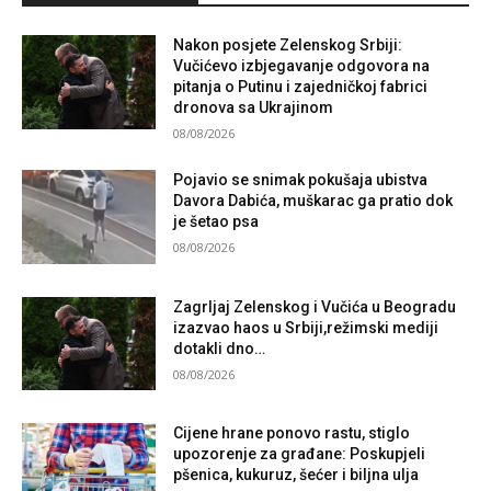
Nakon posjete Zelenskog Srbiji:
Vučićevo izbjegavanje odgovora na
pitanja o Putinu i zajedničkoj fabrici
dronova sa Ukrajinom
08/08/2026
Pojavio se snimak pokušaja ubistva
Davora Dabića, muškarac ga pratio dok
je šetao psa
08/08/2026
Zagrljaj Zelenskog i Vučića u Beogradu
izazvao haos u Srbiji,režimski mediji
dotakli dno…
08/08/2026
Cijene hrane ponovo rastu, stiglo
upozorenje za građane: Poskupjeli
pšenica, kukuruz, šećer i biljna ulja