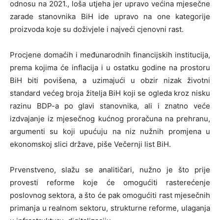
odnosu na 2021., loša utjeha jer upravo većina mjesečne
zarade stanovnika BiH ide upravo na one kategorije
proizvoda koje su doživjele i najveći cjenovni rast.
Procjene domaćih i međunarodnih financijskih institucija,
prema kojima će inflacija i u ostatku godine na prostoru
BiH biti povišena, a uzimajući u obzir nizak životni
standard većeg broja žitelja BiH koji se ogleda kroz nisku
razinu BDP-a po glavi stanovnika, ali i znatno veće
izdvajanje iz mjesečnog kućnog proračuna na prehranu,
argumenti su koji upućuju na niz nužnih promjena u
ekonomskoj slici države, piše Večernji list BiH.
Prvenstveno, slažu se analitičari, nužno je što prije
provesti reforme koje će omogućiti rasterećenje
poslovnog sektora, a što će pak omogućiti rast mjesečnih
primanja u realnom sektoru, strukturne reforme, ulaganja