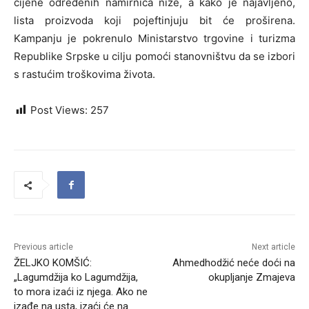
cijene određenih namirnica niže, a kako je najavljeno,
lista proizvoda koji pojeftinjuju bit će proširena.
Kampanju je pokrenulo Ministarstvo trgovine i turizma
Republike Srpske u cilju pomoći stanovništvu da se izbori
s rastućim troškovima života.
Post Views:
257
Previous article
Next article
ŽELJKO KOMŠIĆ:
Ahmedhodžić neće doći na
„Lagumdžija ko Lagumdžija,
okupljanje Zmajeva
to mora izaći iz njega. Ako ne
izađe na usta, izaći će na