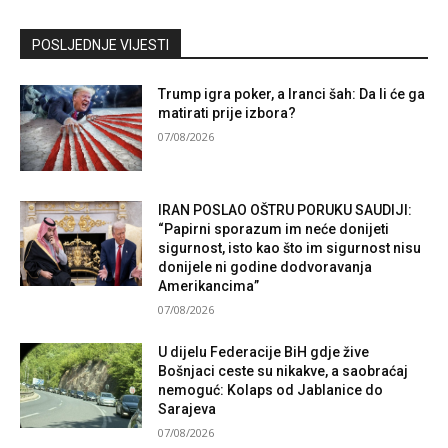
Kontaktirajte nas
POSLJEDNJE VIJESTI
Trump igra poker, a Iranci šah: Da li će ga
matirati prije izbora?
07/08/2026
IRAN POSLAO OŠTRU PORUKU SAUDIJI:
“Papirni sporazum im neće donijeti
sigurnost, isto kao što im sigurnost nisu
donijele ni godine dodvoravanja
Amerikancima”
07/08/2026
U dijelu Federacije BiH gdje žive
Bošnjaci ceste su nikakve, a saobraćaj
nemoguć: Kolaps od Jablanice do
Sarajeva
07/08/2026