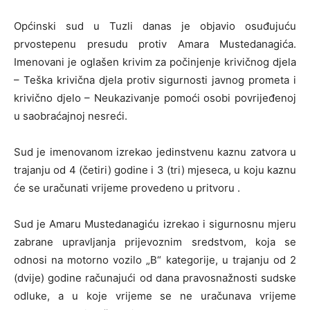
Općinski sud u Tuzli danas je objavio osuđujuću
prvostepenu presudu protiv Amara Mustedanagića.
Imenovani je oglašen krivim za počinjenje krivičnog djela
– Teška krivična djela protiv sigurnosti javnog prometa i
krivično djelo – Neukazivanje pomoći osobi povrijeđenoj
u saobraćajnoj nesreći.
Sud je imenovanom izrekao jedinstvenu kaznu zatvora u
trajanju od 4 (četiri) godine i 3 (tri) mjeseca, u koju kaznu
će se uračunati vrijeme provedeno u pritvoru .
Sud je Amaru Mustedanagiću izrekao i sigurnosnu mjeru
zabrane upravljanja prijevoznim sredstvom, koja se
odnosi na motorno vozilo „B“ kategorije, u trajanju od 2
(dvije) godine računajući od dana pravosnažnosti sudske
odluke, a u koje vrijeme se ne uračunava vrijeme