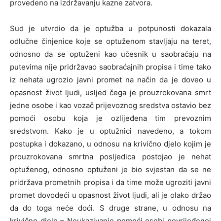
provedeno na izdržavanju kazne zatvora.
Sud je utvrdio da je optužba u potpunosti dokazala
odlučne činjenice koje se optuženom stavljaju na teret,
odnosno da se optuženi kao učesnik u saobraćaju na
putevima nije pridržavao saobraćajnih propisa i time tako
iz nehata ugrozio javni promet na način da je doveo u
opasnost život ljudi, usljed čega je prouzrokovana smrt
jedne osobe i kao vozač prijevoznog sredstva ostavio bez
pomoći osobu koja je ozlijeđena tim prevoznim
sredstvom. Kako je u optužnici navedeno, a tokom
postupka i dokazano, u odnosu na krivično djelo kojim je
prouzrokovana smrtna posljedica postojao je nehat
optuženog, odnosno optuženi je bio svjestan da se ne
pridržava prometnih propisa i da time može ugroziti javni
promet dovodeći u opasnost život ljudi, ali je olako držao
da do toga neće doći. S druge strane, u odnosu na
krivično djelo – Neukazivanje pomoći osobi povrijeđenoj