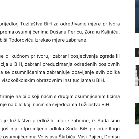
prijedlog Tužilaštva BiH za određivanje mjere pritvora
o prema osumnjičenima Dušanu Periću, Zoranu Kaliniću,
ubiši Todoroviću izrekao mjere zabarane.
se o kućnom pritvoru, zabrani posjećivanja zgrada ili
tucija u BiH, zabrani preduzimanja određenih poslovnih
 da se osumnjičenima zabranjuje obavljanje svih oblika
s visokoškolskim obrazovnim institucijama u BiH.
tiranje na bilo koji način s drugim osumnjičenim licima
je na bilo koji način sa svjedocima Tužilaštva BiH.
a je tužilaštvo predložilo mjere zabrane, iz Suda smo
a još nije otpremljena odluka Suda BiH po prijedlogu
e osumnjičenima Vojislavu Škrbiću, Vasi Pajiću, Denisu