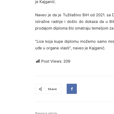
je Kajganić.
Naveo je da je Tužilaštvo BiH od 2021. sa 
istražne radnje i došlo do dokaza da u Bi
prodajom diploma što smatraju temeljom za 
“Lice koja kupe diplomu možemo samo misl
uđe u organe vlasti”, naveo je Kajganić.
Post Views:
209
Share
Previous article