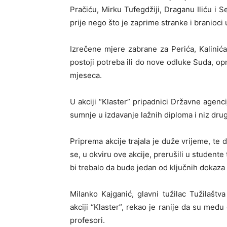
Pračiću, Mirku Tufegdžiji, Draganu Iliću i 
prije nego što je zaprime stranke i branioci
Izrečene mjere zabrane za Perića, Kalinića,
postoji potreba ili do nove odluke Suda, o
mjeseca.
U akciji “Klaster” pripadnici Državne agenci
sumnje u izdavanje lažnih diploma i niz drug
Priprema akcije trajala je duže vrijeme, te d
se, u okviru ove akcije, prerušili u studente 
bi trebalo da bude jedan od ključnih dokaz
Milanko Kajganić, glavni tužilac Tužilaštv
akciji “Klaster”, rekao je ranije da su među
profesori.