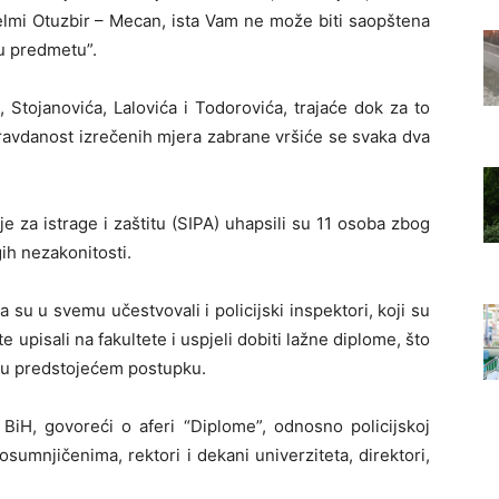
Selmi Otuzbir – Mecan, ista Vam ne može biti saopštena
 u predmetu”.
 Stojanovića, Lalovića i Todorovića, trajaće dok za to
pravdanost izrečenih mjera zabrane vršiće se svaka dva
je za istrage i zaštitu (SIPA) uhapsili su 11 osoba zbog
ih nezakonitosti.
a su u svemu učestvovali i policijski inspektori, koji su
te upisali na fakultete i uspjeli dobiti lažne diplome, što
a u predstojećem postupku.
a BiH, govoreći o aferi “Diplome”, odnosno policijskoj
 osumnjičenima, rektori i dekani univerziteta, direktori,