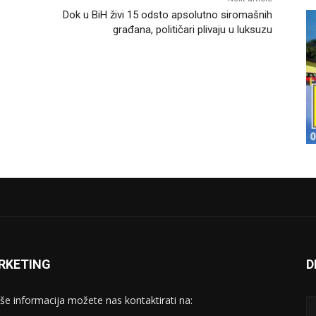
e
Dok u BiH živi 15 odsto apsolutno siromašnih
građana, političari plivaju u luksuzu
RKETING
D
iše informacija možete nas kontaktirati na: