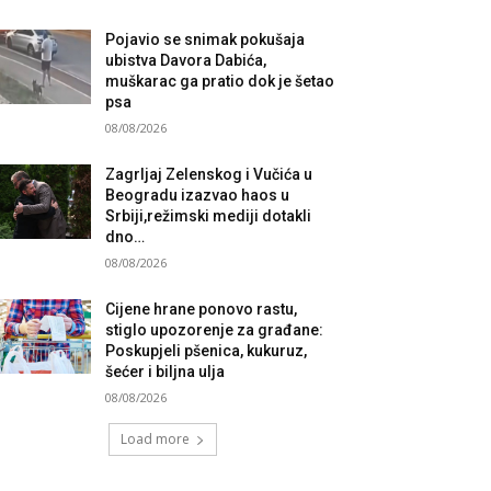
Pojavio se snimak pokušaja
ubistva Davora Dabića,
muškarac ga pratio dok je šetao
psa
08/08/2026
Zagrljaj Zelenskog i Vučića u
Beogradu izazvao haos u
Srbiji,režimski mediji dotakli
dno…
08/08/2026
Cijene hrane ponovo rastu,
stiglo upozorenje za građane:
Poskupjeli pšenica, kukuruz,
šećer i biljna ulja
08/08/2026
Load more