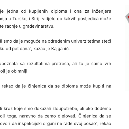
 je jedna od kupljenih diploma i ona za inženjera
nja u Turskoj i Siriji vidjelo do kakvih posljedica može
te radnje u građevinarstvu.
ili smo da je moguće na određenim univerzitetima steći
ku od pet dana”, kazao je Kajganić.
upoznata sa rezultatima pretresa, ali to je samo vrh
oji je obimniji.
i rekao da je činjenica da se diploma može kupiti na
ti kroz koje smo dokazali zloupotrebe, ali ako dođemo
oji toga, naravno da ćemo djelovati. Činjenica da se
vori da inspekcijski organi ne rade svoj posao”, rekao