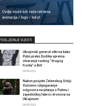
Ovdje može biti vaša reklama.
animacija / logo / tekst
Kontaktirajte nas
POSLJEDNJE VIJESTI
Ukrajinski general otkriva kako
Putin preko Dodika sprema
otvaranje ruskog “drugog
fronta” u BiH
08/08/2026
Nakon posjete Zelenskog Srbiji:
Vučićevo izbjegavanje
odgovora na pitanja o Putinu i
zajedničkoj fabrici dronova sa
Ukrajinom
08/08/2026