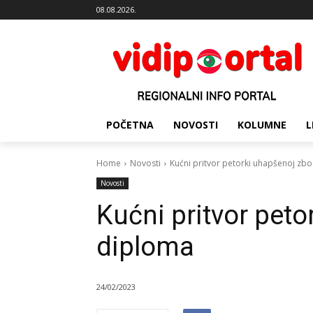
08.08.2026.
POČETNA
NOVOSTI
KOLUMNE
L
Home
Novosti
Kućni pritvor petorki uhapšenoj zb
Novosti
Kućni pritvor pet
diploma
24/02/2023