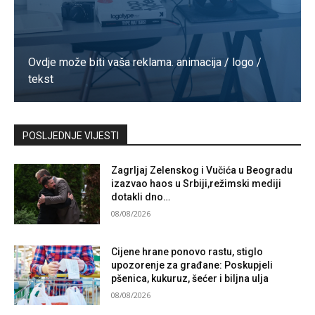
Ovdje može biti vaša reklama. animacija / logo /
tekst
Kontaktirajte nas
POSLJEDNJE VIJESTI
Zagrljaj Zelenskog i Vučića u Beogradu
izazvao haos u Srbiji,režimski mediji
dotakli dno…
08/08/2026
Cijene hrane ponovo rastu, stiglo
upozorenje za građane: Poskupjeli
pšenica, kukuruz, šećer i biljna ulja
08/08/2026