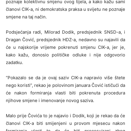
poznaje kolektivnu smjenu ovog tijela, a kako kažu sami
članovi CIK-a, ni demokratska praksa u svijetu ne poznaje
smjene na taj način.
Podsjećanja radi, Milorad Dodik, predsjednik SNSD-a, i
Dragan Čović, predsjednik HDZ-a, nedavno su najavili da
će u najskorije vrijeme pokrenuti smjenu CIK-a, jer je,
kako kažu, donosio političke odluke i nije odgovorio
zadatku.
“Pokazalo se da je ovaj saziv CIK-a napravio više štete
nego koristi”, rekao je polovinom januara Čović ističući da
će nakon formiranja vlasti biti pokrenuta procedura
njihove smjene i imenovanje novog saziva.
Malo prije Čovića to je najavio i Dodik, koji je rekao da će
članovi CIK-a biti smijenjeni u provom mjesecu nakon
formiranja vlasti te da će biti procesuirani zbog