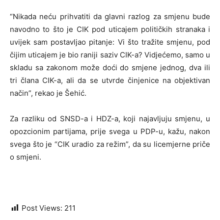
“Nikada neću prihvatiti da glavni razlog za smjenu bude
navodno to što je CIK pod uticajem političkih stranaka i
uvijek sam postavljao pitanje: Vi što tražite smjenu, pod
čijim uticajem je bio raniji saziv CIK-a? Vidjećemo, samo u
skladu sa zakonom može doći do smjene jednog, dva ili
tri člana CIK-a, ali da se utvrde činjenice na objektivan
način”, rekao je Šehić.
Za razliku od SNSD-a i HDZ-a, koji najavljuju smjenu, u
opozcionim partijama, prije svega u PDP-u, kažu, nakon
svega što je “CIK uradio za režim”, da su licemjerne priče
o smjeni.
Post Views:
211