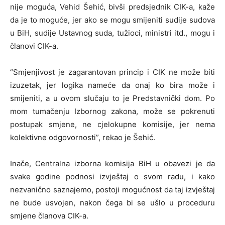
nije moguća, Vehid Šehić, bivši predsjednik CIK-a, kaže
da je to moguće, jer ako se mogu smijeniti sudije sudova
u BiH, sudije Ustavnog suda, tužioci, ministri itd., mogu i
članovi CIK-a.
“Smjenjivost je zagarantovan princip i CIK ne može biti
izuzetak, jer logika nameće da onaj ko bira može i
smijeniti, a u ovom slučaju to je Predstavnički dom. Po
mom tumačenju Izbornog zakona, može se pokrenuti
postupak smjene, ne cjelokupne komisije, jer nema
kolektivne odgovornosti”, rekao je Šehić.
Inače, Centralna izborna komisija BiH u obavezi je da
svake godine podnosi izvještaj o svom radu, i kako
nezvanično saznajemo, postoji mogućnost da taj izvještaj
ne bude usvojen, nakon čega bi se ušlo u proceduru
smjene članova CIK-a.