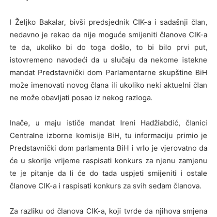
I Željko Bakalar, bivši predsjednik CIK-a i sadašnji član,
nedavno je rekao da nije moguće smijeniti članove CIK-a
te da, ukoliko bi do toga došlo, to bi bilo prvi put,
istovremeno navodeći da u slučaju da nekome istekne
mandat Predstavnički dom Parlamentarne skupštine BiH
može imenovati novog člana ili ukoliko neki aktuelni član
ne može obavljati posao iz nekog razloga.
Inače, u maju ističe mandat Ireni Hadžiabdić, članici
Centralne izborne komisije BiH, tu informaciju primio je
Predstavnički dom parlamenta BiH i vrlo je vjerovatno da
će u skorije vrijeme raspisati konkurs za njenu zamjenu
te je pitanje da li će do tada uspjeti smijeniti i ostale
članove CIK-a i raspisati konkurs za svih sedam članova.
Za razliku od članova CIK-a, koji tvrde da njihova smjena