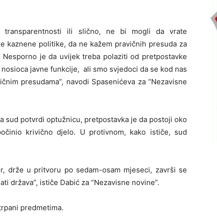
 transparentnosti ili slično, ne bi mogli da vrate
rije kaznene politike, da ne kažem pravičnih presuda za
. Nesporno je da uvijek treba polaziti od pretpostavke
 nosioca javne funkcije, ali smo svjedoci da se kod nas
omičnim presudama”, navodi Spasenićeva za “Nezavisne
a sud potvrdi optužnicu, pretpostavka je da postoji oko
inio krivično djelo. U protivnom, kako ističe, sud
jer, drže u pritvoru po sedam-osam mjeseci, završi se
ati država”, ističe Dabić za “Nezavisne novine”.
zatrpani predmetima.