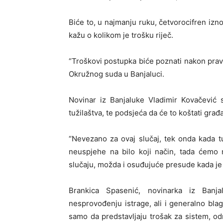
Biće to, u najmanju ruku, četvorocifren izno
kažu o kolikom je trošku riječ.
“Troškovi postupka biće poznati nakon prav
Okružnog suda u Banjaluci.
Novinar iz Banjaluke Vladimir Kovačević 
tužilaštva, te podsjeća da će to koštati gra
“Nevezano za ovaj slučaj, tek onda kada tu
neuspjehe na bilo koji način, tada ćemo 
slučaju, možda i osuđujuće presude kada je 
Brankica Spasenić, novinarka iz Banj
nesprovođenju istrage, ali i generalno blag
samo da predstavljaju trošak za sistem, o