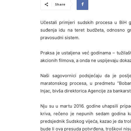
Share
Učestali primjeri sudskih procesa u BiH 
suđenja idu na teret budžeta, odnosno gr
pravosudni sistem.
Praksa je ustaljena već godinama – tužilaš
akcionih filmova, a onda ne uspijevaju dokaz
Naši sagovornici podsjećaju da je poslje
maratonskog procesa, u predmetu “Bobar
Injac, bivša direktorica Agencije za bankars
Nju su u martu 2016. godine uhapsili pripad
kriva, rečeno je nepunih sedam godina ka
predsjednik Sudskog vijeća, kazao je da tro
bude li ova presuda potvrđena, troškovi nisu