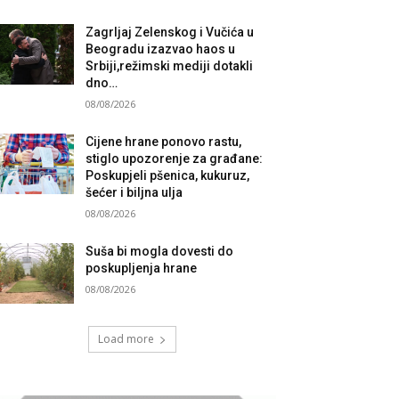
Zagrljaj Zelenskog i Vučića u
Beogradu izazvao haos u
Srbiji,režimski mediji dotakli
dno…
08/08/2026
Cijene hrane ponovo rastu,
stiglo upozorenje za građane:
Poskupjeli pšenica, kukuruz,
šećer i biljna ulja
08/08/2026
Suša bi mogla dovesti do
poskupljenja hrane
08/08/2026
Load more