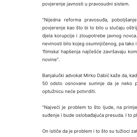
povjerenje javnosti u pravosudni sistem.
“Nijedna reforma pravosuđa, poboljšanje
povjerenje kao što bi to bilo u slučaju ošt
djela korupcije i zloupotrebe javnog novca
nevinosti bilo kojeg osumnjičenog, pa tako i
‘filmska’ hapšenja najčešće završavaju k
novine”.
Banjalučki advokat Mirko Dabić kaže da, kad
50 odsto osnovane sumnje da je neko poč
optužnicu neće potvrditi.
“Najveći je problem to što ljude, na prim
suđenje i bude oslobađajuća presuda. I to pl
On ističe da je problem i to što su tužioci 