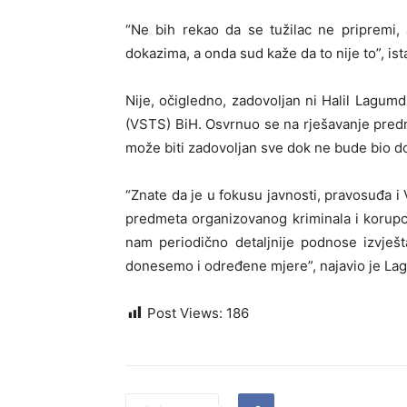
“Ne bih rekao da se tužilac ne pripremi, 
dokazima, a onda sud kaže da to nije to”, ist
Nije, očigledno, zadovoljan ni Halil Lagumd
(VSTS) BiH. Osvrnuo se na rješavanje predm
može biti zadovoljan sve dok ne bude bio do
“Znate da je u fokusu javnosti, pravosuđa i 
predmeta organizovanog kriminala i korupci
nam periodično detaljnije podnose izvješ
donesemo i određene mjere”, najavio je Lag
Post Views:
186