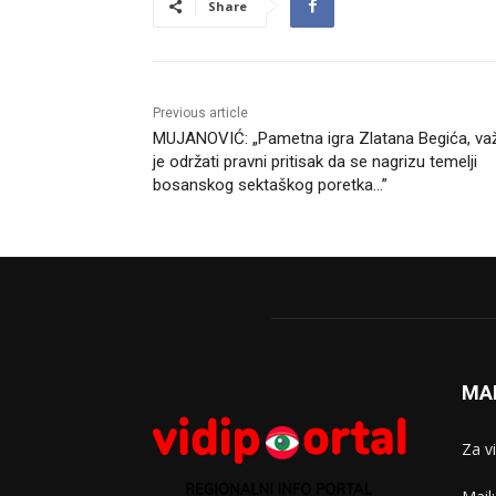
Share
Previous article
MUJANOVIĆ: „Pametna igra Zlatana Begića, va
je održati pravni pritisak da se nagrizu temelji
bosanskog sektaškog poretka…”
MA
Za v