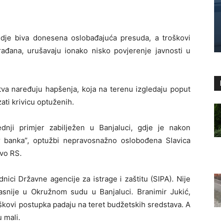
gdje biva donesena oslobađajuća presuda, a troškovi
ađana, urušavaju ionako nisko povjerenje javnosti u
tva naređuju hapšenja, koja na terenu izgledaju poput
ati krivicu optuženih.
dnji primjer zabilježen u Banjaluci, gdje je nakon
 banka”, optužbi nepravosnažno oslobođena Slavica
tvo RS.
nici Državne agencije za istrage i zaštitu (SIPA). Nije
snije u Okružnom sudu u Banjaluci. Branimir Jukić,
škovi postupka padaju na teret budžetskih sredstava. A
 mali.