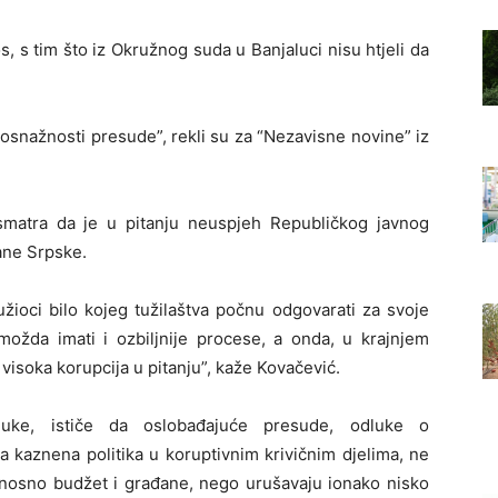
s, s tim što iz Okružnog suda u Banjaluci nisu htjeli da
osnažnosti presude”, rekli su za “Nezavisne novine” iz
smatra da je u pitanju neuspjeh Republičkog javnog
đane Srpske.
žioci bilo kojeg tužilaštva počnu odgovarati za svoje
možda imati i ozbiljnije procese, a onda, u krajnjem
visoka korupcija u pitanju”, kaže Kovačević.
aluke, ističe da oslobađajuće presude, odluke o
a kaznena politika u koruptivnim krivičnim djelima, ne
dnosno budžet i građane, nego urušavaju ionako nisko