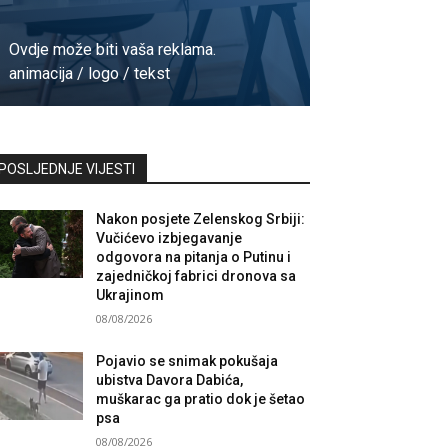
Ovdje može biti vaša reklama.
animacija / logo / tekst
Kontaktirajte nas
POSLJEDNJE VIJESTI
Nakon posjete Zelenskog Srbiji:
Vučićevo izbjegavanje
odgovora na pitanja o Putinu i
zajedničkoj fabrici dronova sa
Ukrajinom
08/08/2026
Pojavio se snimak pokušaja
ubistva Davora Dabića,
muškarac ga pratio dok je šetao
psa
08/08/2026