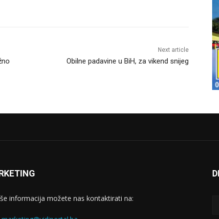
Next article
žno
Obilne padavine u BiH, za vikend snijeg
RKETING
D
iše informacija možete nas kontaktirati na: