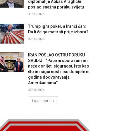
diplomatije Abbas Araghchi
poslao snažnu poruku svijetu
08/08/2026
Trump igra poker, a Iranci šah:
Da li će ga matirati prije izbora?
07/08/2026
IRAN POSLAO OŠTRU PORUKU
SAUDIJI: “Papirni sporazum im
neće donijeti sigurnost, isto kao
što im sigurnost nisu donijele ni
godine dodvoravanja
Amerikancima”
07/08/2026
Load more