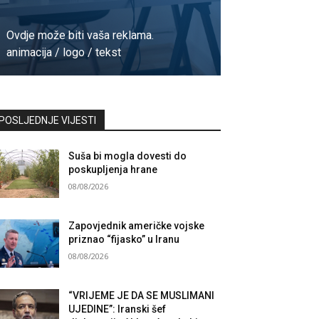
Ovdje može biti vaša reklama.
animacija / logo / tekst
Kontaktirajte nas
POSLJEDNJE VIJESTI
Suša bi mogla dovesti do
poskupljenja hrane
08/08/2026
Zapovjednik američke vojske
priznao “fijasko” u Iranu
08/08/2026
“VRIJEME JE DA SE MUSLIMANI
UJEDINE”: Iranski šef