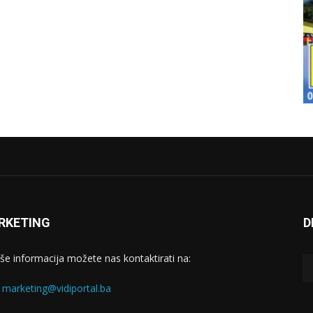
RKETING
D
iše informacija možete nas kontaktirati na:
:
marketing@vidiportal.ba