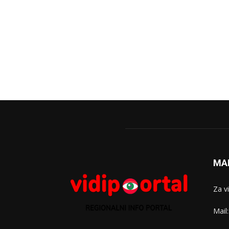
MA
Za v
Mail