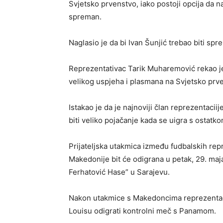
Svjetsko prvenstvo, iako postoji opcija da n
spreman.
Naglasio je da bi Ivan Šunjić trebao biti sp
Reprezentativac Tarik Muharemović rekao je 
velikog uspjeha i plasmana na Svjetsko prv
Istakao je da je najnoviji član reprezentaci
biti veliko pojačanje kada se uigra s ostatk
Prijateljska utakmica između fudbalskih rep
Makedonije bit će odigrana u petak, 29. maj
Ferhatović Hase” u Sarajevu.
Nakon utakmice s Makedoncima reprezentacij
Louisu odigrati kontrolni meč s Panamom.