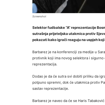
Screenshot
Selektor fudbalske “A” reprezentacije Bosn
sutrašnja prijeteljska utakmica protiv Sjev
pokazati kako igrači reaguju na uspjeh koj
Barbarez je na konferenciji za medije u Sar
protivnik koji ima novog selektora i sigurno ć
reprezentacija.
Dodao je da će sutra svi dobiti priliku da ig
potpuno spremni, dok će utakmica protiv Pan
sastav reprezentacije.
Barbarez je naveo da će se Haris Tabaković p