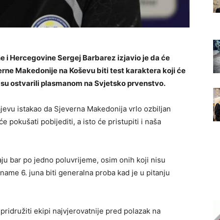
e i Hercegovine Sergej Barbarez izjavio je da će
erne Makedonije na Koševu biti test karaktera koji će
i su ostvarili plasmanom na Svjetsko prvenstvo.
ajevu istakao da Sjeverna Makedonija vrlo ozbiljan
e pokušati pobijediti, a isto će pristupiti i naša
raju bar po jedno poluvrijeme, osim onih koji nisu
ame 6. juna biti generalna proba kad je u pitanju
ridružiti ekipi najvjerovatnije pred polazak na