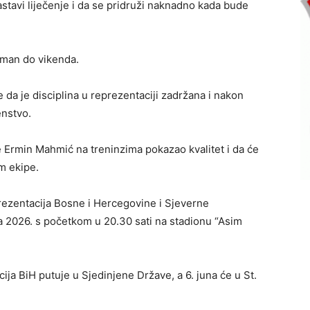
astavi liječenje i da se pridruži naknadno kada bude
reman do vikenda.
da je disciplina u reprezentaciji zadržana i nakon
enstvo.
ije Ermin Mahmić na treninzima pokazao kvalitet i da će
om ekipe.
rezentacija Bosne i Hercegovine i Sjeverne
a 2026. s početkom u 20.30 sati na stadionu “Asim
a BiH putuje u Sjedinjene Države, a 6. juna će u St.