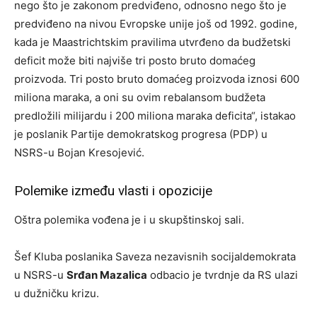
nego što je zakonom predviđeno, odnosno nego što je
predviđeno na nivou Evropske unije još od 1992. godine,
kada je Maastrichtskim pravilima utvrđeno da budžetski
deficit može biti najviše tri posto bruto domaćeg
proizvoda. Tri posto bruto domaćeg proizvoda iznosi 600
miliona maraka, a oni su ovim rebalansom budžeta
predložili milijardu i 200 miliona maraka deficita“, istakao
je poslanik Partije demokratskog progresa (PDP) u
NSRS-u Bojan Kresojević.
Polemike između vlasti i opozicije
Oštra polemika vođena je i u skupštinskoj sali.
Šef Kluba poslanika Saveza nezavisnih socijaldemokrata
u NSRS-u
Srđan Mazalica
odbacio je tvrdnje da RS ulazi
u dužničku krizu.