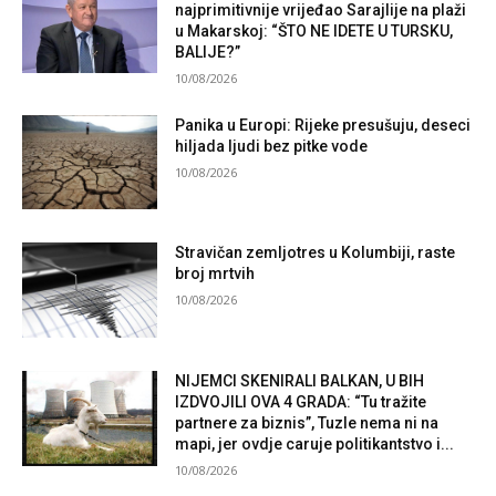
najprimitivnije vrijeđao Sarajlije na plaži
u Makarskoj: “ŠTO NE IDETE U TURSKU,
BALIJE?”
10/08/2026
Panika u Europi: Rijeke presušuju, deseci
hiljada ljudi bez pitke vode
10/08/2026
Stravičan zemljotres u Kolumbiji, raste
broj mrtvih
10/08/2026
NIJEMCI SKENIRALI BALKAN, U BIH
IZDVOJILI OVA 4 GRADA: “Tu tražite
partnere za biznis”, Tuzle nema ni na
mapi, jer ovdje caruje politikantstvo i...
10/08/2026