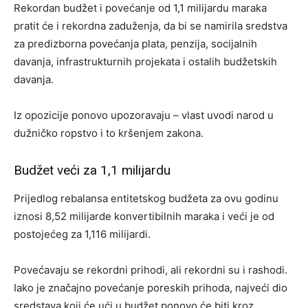
Rekordan budžet i povećanje od 1,1 milijardu maraka
pratit će i rekordna zaduženja, da bi se namirila sredstva
za predizborna povećanja plata, penzija, socijalnih
davanja, infrastrukturnih projekata i ostalih budžetskih
davanja.
Iz opozicije ponovo upozoravaju – vlast uvodi narod u
dužničko ropstvo i to kršenjem zakona.
Budžet veći za 1,1 milijardu
Prijedlog rebalansa entitetskog budžeta za ovu godinu
iznosi 8,52 milijarde konvertibilnih maraka i veći je od
postojećeg za 1,116 milijardi.
Povećavaju se rekordni prihodi, ali rekordni su i rashodi.
Iako je značajno povećanje poreskih prihoda, najveći dio
sredstava koji će ući u budžet ponovo će biti kroz