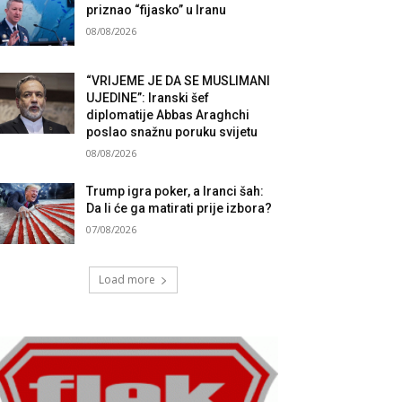
priznao “fijasko” u Iranu
08/08/2026
“VRIJEME JE DA SE MUSLIMANI
UJEDINE”: Iranski šef
diplomatije Abbas Araghchi
poslao snažnu poruku svijetu
08/08/2026
Trump igra poker, a Iranci šah:
Da li će ga matirati prije izbora?
07/08/2026
Load more