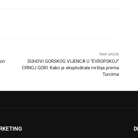
Next article
kon
DUHOVI GORSKOG VIJENCA U “EVROPSKOJ”
CRNOJ GORI: Kako je eksplodirala mržnja prema
Turcima
RKETING
D