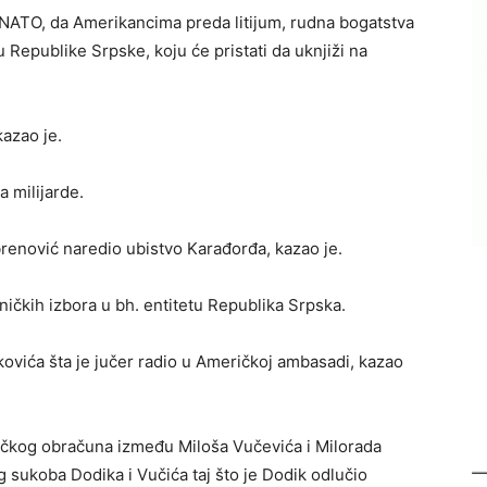
NATO, da Amerikancima preda litijum, rudna bogatstva
 Republike Srpske, koju će pristati da uknjiži na
azao je.
 milijarde.
brenović naredio ubistvo Karađorđa, kazao je.
ničkih izbora u bh. entitetu Republika Srpska.
kovića šta je jučer radio u Američkoj ambasadi, kazao
zičkog obračuna između Miloša Vučevića i Milorada
g sukoba Dodika i Vučića taj što je Dodik odlučio