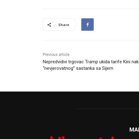
Share
Previous article
Nepredvidivi trgovac Tramp ukida tarife Kini na
“nevjerovatnog” sastanka sa Sijem
MA