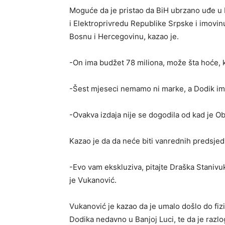
Moguće da je pristao da BiH ubrzano uđe u 
i Elektroprivredu Republike Srpske i imovinu
Bosnu i Hercegovinu, kazao je.
-On ima budžet 78 miliona, može šta hoće, k
-Šest mjeseci nemamo ni marke, a Dodik ima
-Ovakva izdaja nije se dogodila od kad je O
Kazao je da da neće biti vanrednih predsjed
-Evo vam ekskluziva, pitajte Draška Stanivu
je Vukanović.
Vukanović je kazao da je umalo došlo do fi
Dodika nedavno u Banjoj Luci, te da je razlo