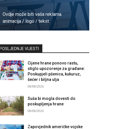
Ovdje može biti vaša reklama.
animacija / logo / tekst
Kontaktirajte nas
POSLJEDNJE VIJESTI
Cijene hrane ponovo rastu,
stiglo upozorenje za građane:
Poskupjeli pšenica, kukuruz,
šećer i biljna ulja
08/08/2026
Suša bi mogla dovesti do
poskupljenja hrane
08/08/2026
Zapovjednik američke vojske