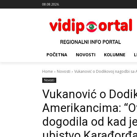
08.08.2026.
POČETNA
NOVOSTI
KOLUMNE
L
Home
Novosti
Vukanović o Dodikovoj nagodbi sa A
Novosti
Vukanović o Dodi
Amerikancima: “Ov
dogodila od kad j
ubistvo Karađorđa