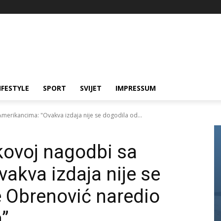
IFESTYLE
SPORT
SVIJET
IMPRESSUM
merikancima: "Ovakva izdaja nije se dogodila od...
kovoj nagodbi sa
akva izdaja nije se
e Obrenović naredio
”