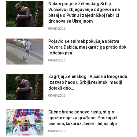
Nakon posjete Zelenskog Srbiji:
Vučićevo izbjegavanje odgovora na
pitanja o Putinu i zajedničkoj fabrici
dronova sa Ukrajinom
08/08/2026
Pojavio se snimak pokušaja ubistva
Davora Dabića, muškarac ga pratio dok
je šetao psa
08/08/2026
Zagrljaj Zelenskog i Vučića u Beogradu
izazvao haos u Srbiji,režimski mediji
dotakli dno…
08/08/2026
Cijene hrane ponovo rastu, stiglo
upozorenje za građane: Poskupjeli
pšenica, kukuruz, šećer i biljna ulja
08/08/2026