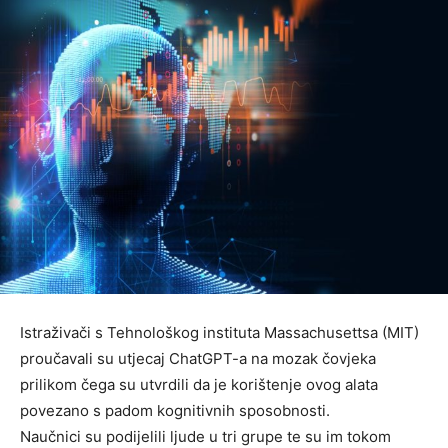
Istraživači s Tehnološkog instituta Massachusettsa (MIT)
proučavali su utjecaj ChatGPT-a na mozak čovjeka
prilikom čega su utvrdili da je korištenje ovog alata
povezano s padom kognitivnih sposobnosti.
Naučnici su podijelili ljude u tri grupe te su im tokom