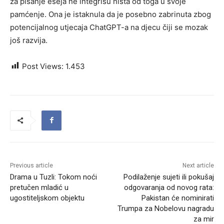
za pisanje eseja ne integrišu ništa od toga u svoje
pamćenje. Ona je istaknula da je posebno zabrinuta zbog
potencijalnog utjecaja ChatGPT-a na djecu čiji se mozak
još razvija.
Post Views:
1.453
Previous article
Next article
Drama u Tuzli: Tokom noći
Podilaženje sujeti ili pokušaj
pretučen mladić u
odgovaranja od novog rata:
ugostiteljskom objektu
Pakistan će nominirati
Trumpa za Nobelovu nagradu
za mir