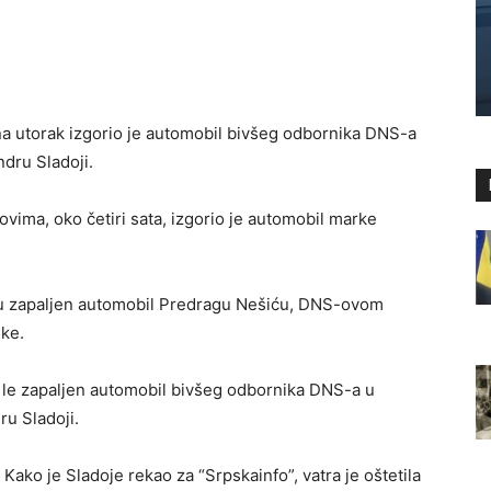
na utorak izgorio je automobil bivšeg odbornika DNS-a
dru Sladoji.
vima, oko četiri sata, izgorio je automobil marke
vu zapaljen automobil Predragu Nešiću, DNS-ovom
nke.
le zapaljen automobil bivšeg odbornika DNS-a u
u Sladoji.
ako je Sladoje rekao za “Srpskainfo”, vatra je oštetila