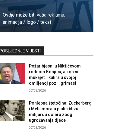
Ovdje može biti vaša reklama.
animacija / logo / tekst
Kontaktirajte nas
POSLJEDNJE VIJESTI
Požar bjesni u Nikšićevom
rodnom Konjicu, ali on ni
mukajet… kulira u svojoj
omiljenoj pozi i grimasi
07/08/2026
Pohlepna štetočina: Zuckerberg
i Meta moraju platiti blizu
milijardu dolara zbog
ugrožavanja djece
07/08/2026