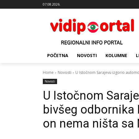
07.08.2026.
POČETNA
NOVOSTI
KOLUMNE
L
Home
Novosti
U Istočnom Sarajevu izgorio automob
Novosti
U Istočnom Saraje
bivšeg odbornika 
on nema ništa sa