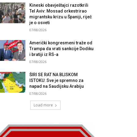
Kineski obavještajci razotkrili
Tel Aviv: Mossad orkestrirao
migrantsku krizu u Španiji, riječ
je o osveti
07/08/2026
Američki kongresmeni traže od
Trampa da vrati sankcije Dodiku
i bratiji iz RS-a
07/08/2026
ŠIRI SE RAT NA BLISKOM
ISTOKU: Sve je spremno za
napad na Saudijsku Arabiju
07/08/2026
Load more