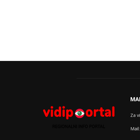
MA
Za v
Mail