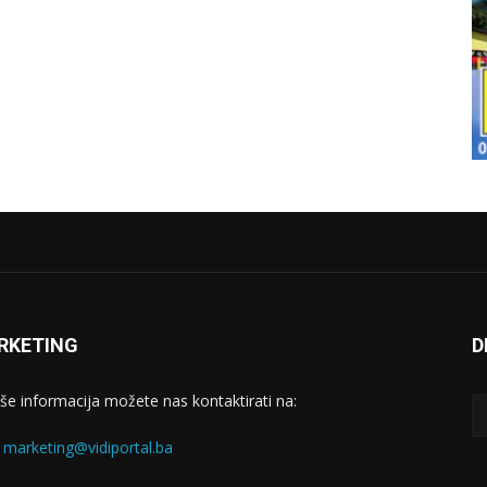
RKETING
D
iše informacija možete nas kontaktirati na:
:
marketing@vidiportal.ba