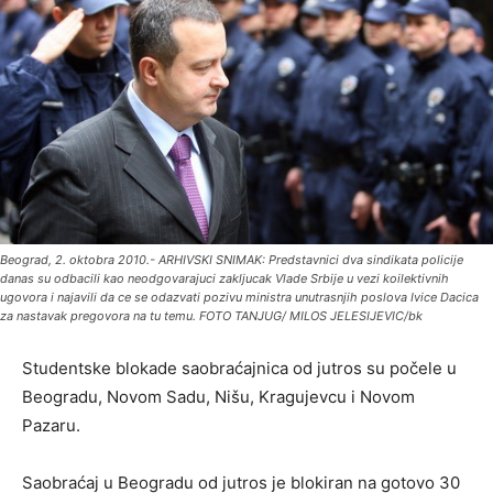
Beograd, 2. oktobra 2010.- ARHIVSKI SNIMAK: Predstavnici dva sindikata policije
danas su odbacili kao neodgovarajuci zakljucak Vlade Srbije u vezi koilektivnih
ugovora i najavili da ce se odazvati pozivu ministra unutrasnjih poslova Ivice Dacica
za nastavak pregovora na tu temu. FOTO TANJUG/ MILOS JELESIJEVIC/bk
Studentske blokade saobraćajnica od jutros su počele u
Beogradu, Novom Sadu, Nišu, Kragujevcu i Novom
Pazaru.
Saobraćaj u Beogradu od jutros je blokiran na gotovo 30