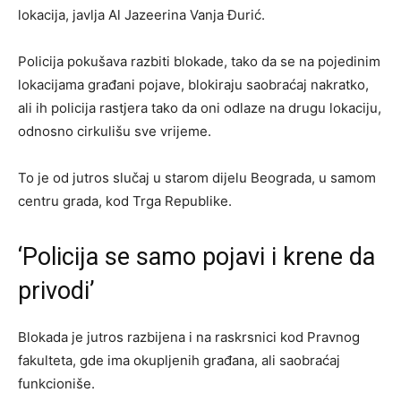
lokacija, javlja Al Jazeerina Vanja Đurić.
l
l
e
Policija pokušava razbiti blokade, tako da se na pojedinim
i
i
n
lokacijama građani pojave, blokiraju saobraćaj nakratko,
s
s
d
ali ih policija rastjera tako da oni odlaze na drugu lokaciju,
t
t
o
odnosno cirkulišu sve vrijeme.
o
1
f
f
o
l
To je od jutros slučaj u starom dijelu Beograda, u samom
4
f
i
centru grada, kod Trga Republike.
i
s
t
t
‘Policija se samo pojavi i krene da
e
privodi’
m
s
Blokada je jutros razbijena i na raskrsnici kod Pravnog
fakulteta, gde ima okupljenih građana, ali saobraćaj
funkcioniše.