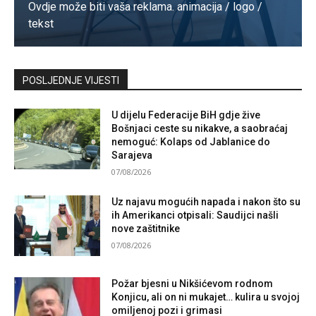
Ovdje može biti vaša reklama. animacija / logo /
tekst
Kontaktirajte nas
POSLJEDNJE VIJESTI
U dijelu Federacije BiH gdje žive
Bošnjaci ceste su nikakve, a saobraćaj
nemoguć: Kolaps od Jablanice do
Sarajeva
07/08/2026
Uz najavu mogućih napada i nakon što su
ih Amerikanci otpisali: Saudijci našli
nove zaštitnike
07/08/2026
Požar bjesni u Nikšićevom rodnom
Konjicu, ali on ni mukajet… kulira u svojoj
omiljenoj pozi i grimasi