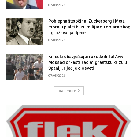
07/08/2026
Pohlepna štetočina: Zuckerberg i Meta
moraju platiti blizu milijardu dolara zbog
ugrožavanja djece
07/08/2026
Kineski obavještajci razotkrili Tel Aviv:
Mossad orkestrirao migrantsku krizu u
Španiji, riječ je o osveti
07/08/2026
Load more