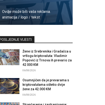
Ovdje može biti vaša reklama.
animacija / logo / tekst
Kontaktirajte nas
POSLJEDNJE VIJESTI
Žene iz Srebrenika i Gradačca u
vrtlogu kriptovaluta: Vladimir
Popović iz Trnova ih prevario za
42 000 KM
06/08/2026
Osumnjičen da je prevarama s
kriptovalutama oštetio dvije
žene za 42.000 KM
06/08/2026
Strančarenje i zastranjivanje: