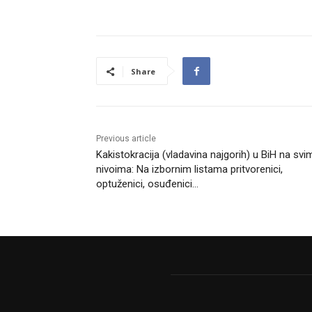
Share
Previous article
Kakistokracija (vladavina najgorih) u BiH na svi
nivoima: Na izbornim listama pritvorenici,
optuženici, osuđenici…