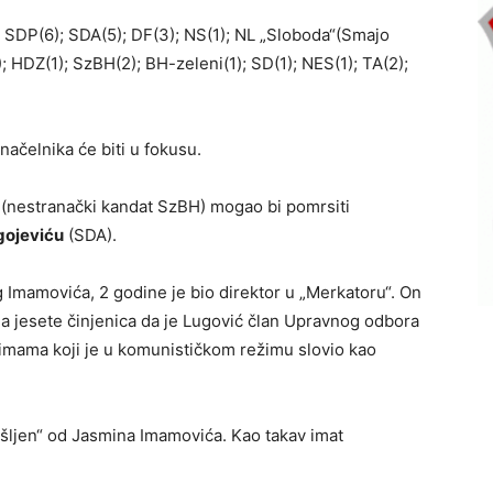
: SDP(6); SDA(5); DF(3); NS(1); NL „Sloboda“(Smajo
 HDZ(1); SzBH(2); BH-zeleni(1); SD(1); NES(1); TA(2);
načelnika će biti u fokusu.
(nestranački kandat SzBH) mogao bi pomrsiti
gojeviću
(SDA).
g Imamovića, 2 godine je bio direktor u „Merkatoru“. On
P-a jesete činjenica da je Lugović član Upravnog odbora
 imama koji je u komunističkom režimu slovio kao
mišljen“ od Jasmina Imamovića. Kao takav imat