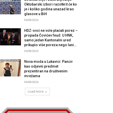
Oktobarski izbori razotkrit će ko
je i koliko godina unazad krao
glasove u BiH
06/08/2026
HDZ-ovci ne vole plaćati porez –
propada Čovićev feud: U HNK,
samo jedan Kantonalni ured
prikupio više poreza nego lani…
06/08/2026
Nova moda u Lukavici: Pancir
kao odjevni predmet
prezentiran na društvenim
mrežama
06/08/2026
Load more