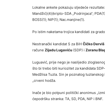
Lokalne ankete pokazuju sljedeće rezultate
Mandžić)(4)(kripto-SDA „Podrinjaca“; PDA(1);
BOSS(1); NiP(1); Nac.manjine(1).
Po istim naketama trojica kandidati za grado
Nestranački kandidat S za BiH
Čičko Derviš
račune
Zijadu Lugaviću
(SDP) i
Zoranu Bla
Luguavić, prije nego je naslijedio zloglasno
što bi trebo biti kuriozitet za kandidata SD
Medžlisa Tuzla. Sin je poznatog tuzlanskog
„crveni hodža.
Inače je bio potpuni politički anonimus „iz
ćepodršku stranka: TA, SD, PDA, NiP i BNF.