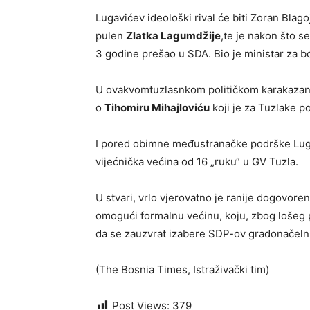
Lugavićev ideološki rival će biti Zoran Blagoje
pulen
Zlatka Lagumdžije
,te je nakon što s
3 godine prešao u SDA. Bio je ministar za b
U ovakvomtuzlasnkom političkom karakazan
o
Tihomiru Mihajloviću
koji je za Tuzlake p
I pored obimne međustranačke podrške Luga
vijećnička većina od 16 „ruku“ u GV Tuzla.
U stvari, vrlo vjerovatno je ranije dogovor
omogući formalnu većinu, koju, zbog lošeg p
da se zauzvrat izabere SDP-ov gradonačelni
(The Bosnia Times, Istraživački tim)
Post Views:
379