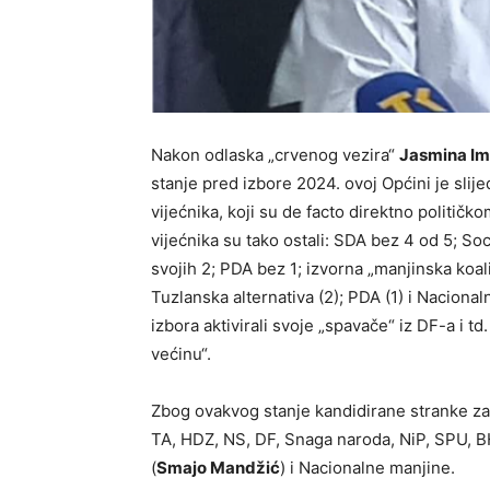
Nakon odlaska „crvenog vezira“
Jasmina I
stanje pred izbore 2024. ovoj Općini je slije
vijećnika, koji su de facto direktno politi
vijećnika su tako ostali: SDA bez 4 od 5; S
svojih 2; PDA bez 1; izvorna „manjinska koali
Tuzlanska alternativa (2); PDA (1) i Nacion
izbora aktivirali svoje „spavače“ iz DF-a i t
većinu“.
Zbog ovakvog stanje kandidirane stranke za
TA, HDZ, NS, DF, Snaga naroda, NiP, SPU, B
(
Smajo Mandžić
) i Nacionalne manjine.