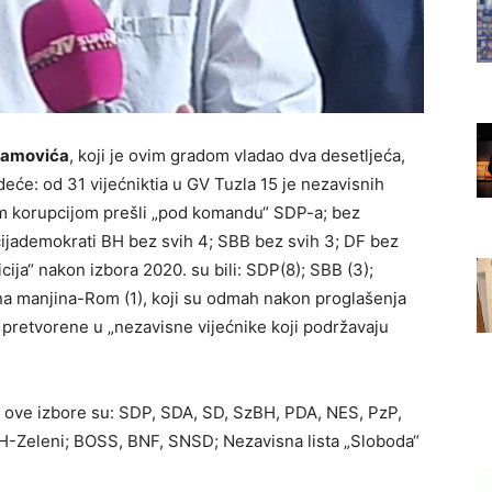
mamovića
, koji je ovim gradom vladao dva desetljeća,
deće: od 31 vijećniktia u GV Tuzla 15 je nezavisnih
čkom korupcijom prešli „pod komandu“ SDP-a; bez
ocijademokrati BH bez svih 4; SBB bez svih 3; DF bez
cija“ nakon izbora 2020. su bili: SDP(8); SBB (3);
alna manjina-Rom (1), koji su odmah nakon proglašenja
d. pretvorene u „nezavisne vijećnike koji podržavaju
 ove izbore su: SDP, SDA, SD, SzBH, PDA, NES, PzP,
H-Zeleni; BOSS, BNF, SNSD; Nezavisna lista „Sloboda“