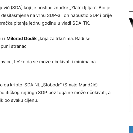
vić (SDA) koji je nosliac značke „Zlatni ljiljan“. Bio je
e desilasmjena na vrhu SDP-a i on napustio SDP i prije
oračka pitanja jednu godinu u vladi SDA-TK.
u i
Milorad Dodik
„knja za trku“ima. Radi se
opuni stranac.
viću, teško da se može očekivati i minimalna
eno da kripto-SDA NL „Sloboda“ (Smajo Mandžić)
olitičkog rejtinga SDP bez toga ne može očekivati, a
k po svaku cijenu.