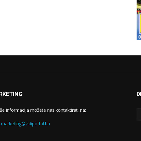
RKETING
D
iše informacija možete nas kontaktirati na:
:
marketing@vidiportal.ba