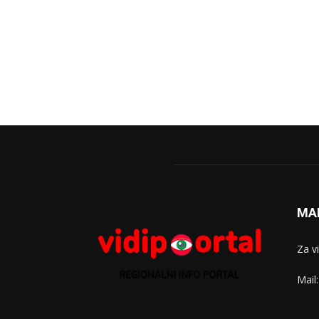
MA
Za v
Mail