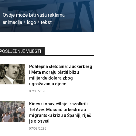
Ovdje može biti vaša reklama.
animacija / logo / tekst
Kontaktirajte nas
POSLJEDNJE VIJESTI
Pohlepna štetočina: Zuckerberg
i Meta moraju platiti blizu
milijardu dolara zbog
ugrožavanja djece
07/08/2026
Kineski obavještajci razotkrili
Tel Aviv: Mossad orkestrirao
migrantsku krizu u Španiji, riječ
je o osveti
07/08/2026