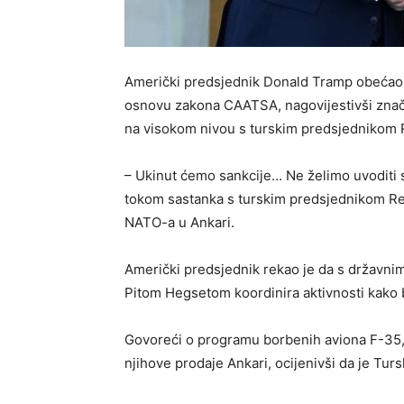
Američki predsjednik Donald Tramp obećao j
osnovu zakona CAATSA, nagovijestivši znač
na visokom nivou s turskim predsjedniko
– Ukinut ćemo sankcije… Ne želimo uvoditi s
tokom sastanka s turskim predsjednikom 
NATO-a u Ankari.
Američki predsjednik rekao je da s državn
Pitom Hegsetom koordinira aktivnosti kako bi
Govoreći o programu borbenih aviona F-35,
njihove prodaje Ankari, ocijenivši da je Tur