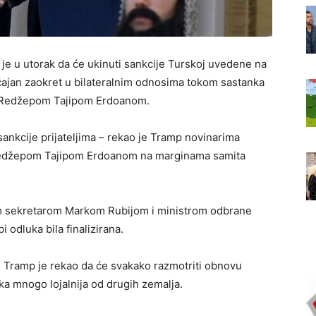
e u utorak da će ukinuti sankcije Turskoj uvedene na
ajan zaokret u bilateralnim odnosima tokom sastanka
m Redžepom Tajipom Erdoanom.
ankcije prijateljima – rekao je Tramp novinarima
Redžepom Tajipom Erdoanom na marginama samita
im sekretarom Markom Rubijom i ministrom odbrane
 odluka bila finalizirana.
 Tramp je rekao da će svakako razmotriti obnovu
ska mnogo lojalnija od drugih zemalja.