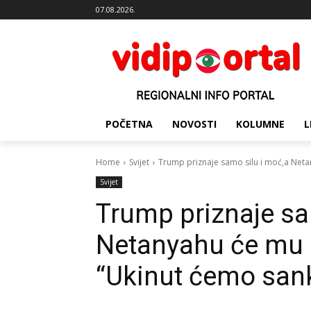
07.08.2026.
POČETNA
NOVOSTI
KOLUMNE
L
Home
Svijet
Trump priznaje samo silu i moć,a Neta
Svijet
Trump priznaje sa
Netanyahu će mu z
“Ukinut ćemo sank