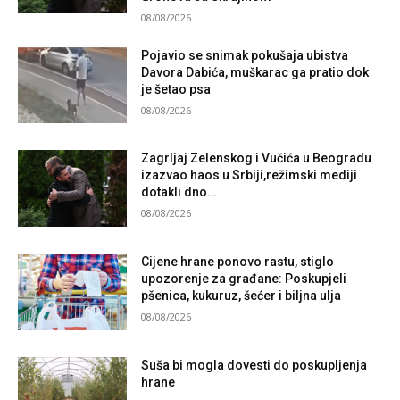
08/08/2026
Pojavio se snimak pokušaja ubistva
Davora Dabića, muškarac ga pratio dok
je šetao psa
08/08/2026
Zagrljaj Zelenskog i Vučića u Beogradu
izazvao haos u Srbiji,režimski mediji
dotakli dno…
08/08/2026
Cijene hrane ponovo rastu, stiglo
upozorenje za građane: Poskupjeli
pšenica, kukuruz, šećer i biljna ulja
08/08/2026
Suša bi mogla dovesti do poskupljenja
hrane