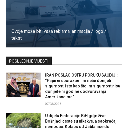
Ovdje može biti vaša reklama. animacija / logo /
tekst
Kontaktirajte nas
POSLJEDNJE VIJESTI
IRAN POSLAO OŠTRU PORUKU SAUDIJI:
“Papirni sporazum im neće donijeti
sigurnost, isto kao što im sigurnost nisu
donijele ni godine dodvoravanja
Amerikancima”
07/08/2026
U dijelu Federacije BiH gdje žive
Bošnjaci ceste su nikakve, a saobraćaj
nemoguć: Kolaps od Jablanice do