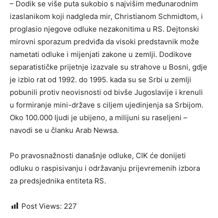
– Dodik se više puta sukobio s najvišim međunarodnim
izaslanikom koji nadgleda mir, Christianom Schmidtom, i
proglasio njegove odluke nezakonitima u RS. Dejtonski
mirovni sporazum predviđa da visoki predstavnik može
nametati odluke i mijenjati zakone u zemlji. Dodikove
separatističke prijetnje izazvale su strahove u Bosni, gdje
je izbio rat od 1992. do 1995. kada su se Srbi u zemlji
pobunili protiv neovisnosti od bivše Jugoslavije i krenuli
u formiranje mini-države s ciljem ujedinjenja sa Srbijom.
Oko 100.000 ljudi je ubijeno, a milijuni su raseljeni –
navodi se u članku Arab Newsa.
Po pravosnažnosti današnje odluke, CIK će donijeti
odluku o raspisivanju i održavanju prijevremenih izbora
za predsjednika entiteta RS.
Post Views:
227