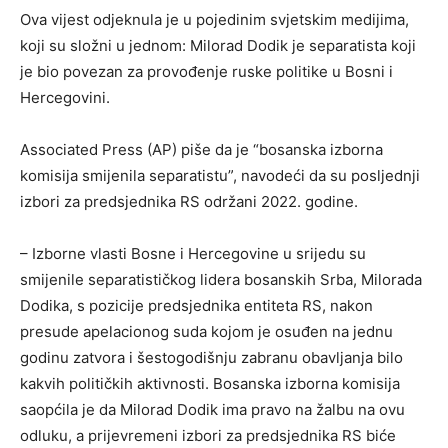
Ova vijest odjeknula je u pojedinim svjetskim medijima,
koji su složni u jednom: Milorad Dodik je separatista koji
je bio povezan za provođenje ruske politike u Bosni i
Hercegovini.
Associated Press (AP) piše da je “bosanska izborna
komisija smijenila separatistu”, navodeći da su posljednji
izbori za predsjednika RS održani 2022. godine.
– Izborne vlasti Bosne i Hercegovine u srijedu su
smijenile separatističkog lidera bosanskih Srba, Milorada
Dodika, s pozicije predsjednika entiteta RS, nakon
presude apelacionog suda kojom je osuđen na jednu
godinu zatvora i šestogodišnju zabranu obavljanja bilo
kakvih političkih aktivnosti. Bosanska izborna komisija
saopćila je da Milorad Dodik ima pravo na žalbu na ovu
odluku, a prijevremeni izbori za predsjednika RS biće