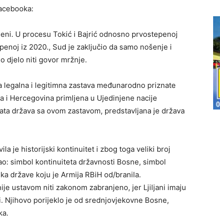
acebooka:
njeni. U procesu Tokić i Bajrić odnosno prvostepenoj
epenoj iz 2020., Sud je zaključio da samo nošenje i
o djelo niti govor mržnje.
la legalna i legitimna zastava međunarodno priznate
a i Hercegovina primljena u Ujedinjene nacije
ata država sa ovom zastavom, predstavljana je država
la je historijski kontinuitet i zbog toga veliki broj
 kao: simbol kontinuiteta državnosti Bosne, simbol
a države koju je Armija RBiH od/branila.
nije ustavom niti zakonom zabranjeno, jer Ljiljani imaju
ji. Njihovo porijeklo je od srednjovjekovne Bosne,
ka.