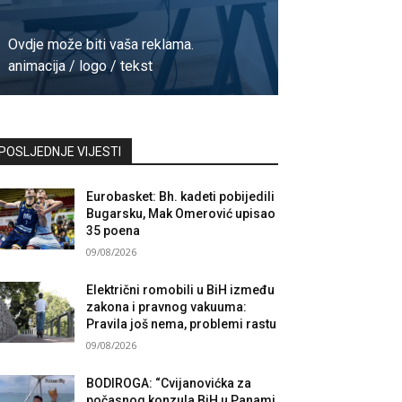
Ovdje može biti vaša reklama.
animacija / logo / tekst
Kontaktirajte nas
POSLJEDNJE VIJESTI
Eurobasket: Bh. kadeti pobijedili
Bugarsku, Mak Omerović upisao
35 poena
09/08/2026
Električni romobili u BiH između
zakona i pravnog vakuuma:
Pravila još nema, problemi rastu
09/08/2026
BODIROGA: “Cvijanovićka za
počasnog konzula BiH u Panami