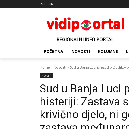
09.08.2026.
POČETNA
NOVOSTI
KOLUMNE
L
Home
Novosti
Sud u Banja Luci presudio Dodikovoj his
Novosti
Sud u Banja Luci 
histeriji: Zastava s
krivično djelo, ni 
zastava međunaro