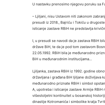
U nastavku prenosimo njegovu poruku sa F
– Ljiljani, nisu Ustavom niti zakonom zabra
presudi iz 2018., Bajriću i Tokiću u drugost
isticanje zastave RBiH ne predstavlja krivičn
I, u presudi se navodi da je zastava RBiH bi
države BiH, te da je pod tom zastavom Bosn
22.05.1992. RBiH bila je međunarodno prizn
BiH u međunarodnim institucijama…
Ljiljanka, zastava RBiH iz 1992. godine obnovi
državljana i građana BiH ljiljane doživljava
međunarodno priznate RBiH i simbol opstank
A, upotreba i isticanje zastave Armije RBiH 
višestoljetni kontinuitet u bosanskoj histori
dinastije Kotromanića i simbolike kralja Tvrt