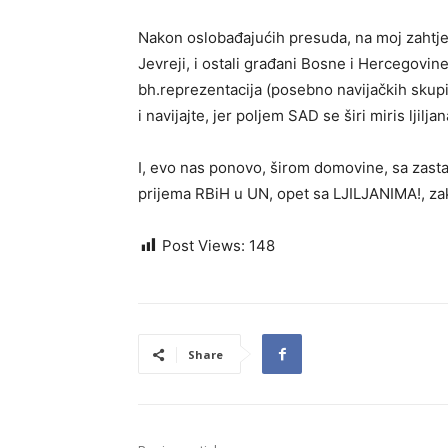
Nakon oslobađajućih presuda, na moj zahtjev,
Jevreji, i ostali građani Bosne i Hercegovine
bh.reprezentacija (posebno navijačkih skupina
i navijajte, jer poljem SAD se širi miris ljiljan
I, evo nas ponovo, širom domovine, sa zasta
prijema RBiH u UN, opet sa LJILJANIMA!, zak
Post Views:
148
Share