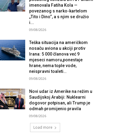
imenovala Fatiha Kola —
povezanog s narko-kartelom
„Tito i Dino“, a s njim se družio
i...
09/08/2026
Teška situacija na američkom
nosaču aviona u akciji protiv
Irana: 5 000 članova već 9
mjeseci namoru,ponestaje
hrane, nema tople vode,
neispravni toaleti…
09/08/2026
Novi udar iz Amerike na režim u
Saudijskoj Arabiji: Nuklearni
dogovor potpisan, ali Trump je
odmah promijenio pravila
09/08/2026
Load more