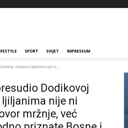
IFESTYLE
SPORT
SVIJET
IMPRESSUM
teriji: Zastava s ljiljanima nije ni...
presudio Dodikovoj
 ljiljanima nije ni
govor mržnje, već
dno priznate Bosne i