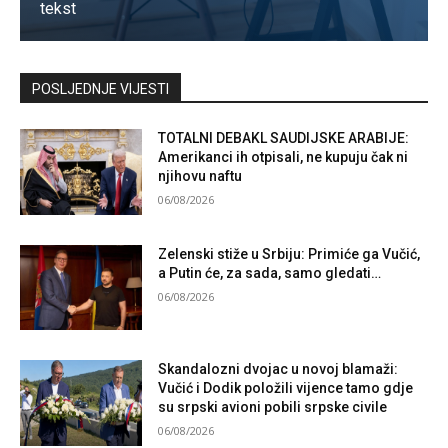
tekst
Kontaktirajte nas
POSLJEDNJE VIJESTI
TOTALNI DEBAKL SAUDIJSKE ARABIJE:
Amerikanci ih otpisali, ne kupuju čak ni
njihovu naftu
06/08/2026
Zelenski stiže u Srbiju: Primiće ga Vučić,
a Putin će, za sada, samo gledati…
06/08/2026
Skandalozni dvojac u novoj blamaži:
Vučić i Dodik položili vijence tamo gdje
su srpski avioni pobili srpske civile
06/08/2026