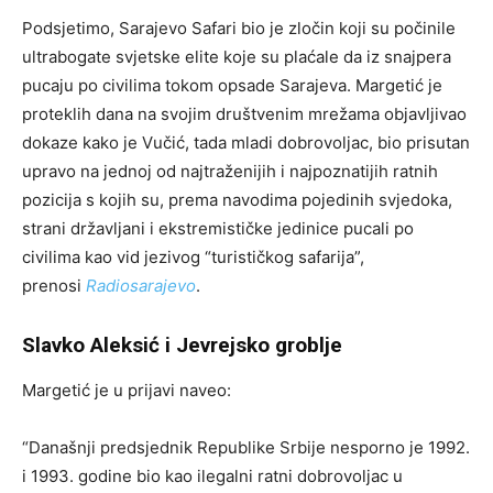
Podsjetimo, Sarajevo Safari bio je zločin koji su počinile
ultrabogate svjetske elite koje su plaćale da iz snajpera
pucaju po civilima tokom opsade Sarajeva. Margetić je
proteklih dana na svojim društvenim mrežama objavljivao
dokaze kako je Vučić, tada mladi dobrovoljac, bio prisutan
upravo na jednoj od najtraženijih i najpoznatijih ratnih
pozicija s kojih su, prema navodima pojedinih svjedoka,
strani državljani i ekstremističke jedinice pucali po
civilima kao vid jezivog “turističkog safarija”,
prenosi
Radiosarajevo
.
Slavko Aleksić i Jevrejsko groblje
Margetić je u prijavi naveo:
“Današnji predsjednik Republike Srbije nesporno je 1992.
i 1993. godine bio kao ilegalni ratni dobrovoljac u