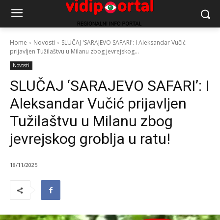
Home
Novosti
SLUČAJ 'SARAJEVO SAFARI': I Aleksandar Vučić
prijavljen Tužilaštvu u Milanu zbog jevrejskog...
Novosti
SLUČAJ ‘SARAJEVO SAFARI’: I
Aleksandar Vučić prijavljen
Tužilaštvu u Milanu zbog
jevrejskog groblja u ratu!
18/11/2025