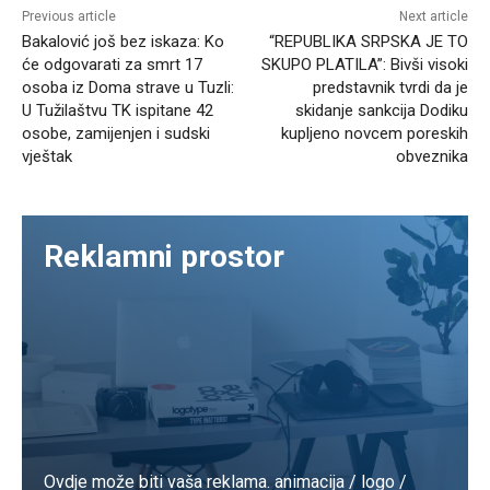
Previous article
Next article
Bakalović još bez iskaza: Ko
“REPUBLIKA SRPSKA JE TO
će odgovarati za smrt 17
SKUPO PLATILA”: Bivši visoki
osoba iz Doma strave u Tuzli:
predstavnik tvrdi da je
U Tužilaštvu TK ispitane 42
skidanje sankcija Dodiku
osobe, zamijenjen i sudski
kupljeno novcem poreskih
vještak
obveznika
Reklamni prostor
Ovdje može biti vaša reklama. animacija / logo /