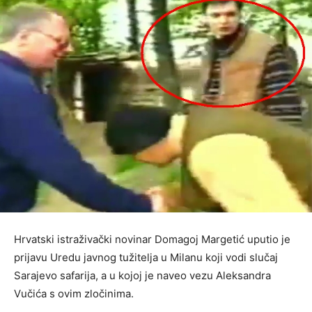
Hrvatski istraživački novinar Domagoj Margetić uputio je
prijavu Uredu javnog tužitelja u Milanu koji vodi slučaj
Sarajevo safarija, a u kojoj je naveo vezu Aleksandra
Vučića s ovim zločinima.