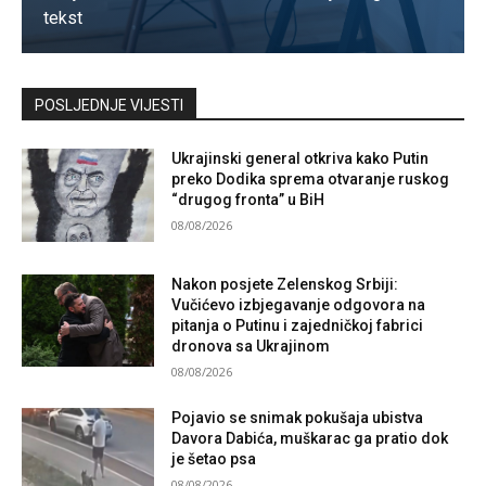
tekst
Kontaktirajte nas
POSLJEDNJE VIJESTI
Ukrajinski general otkriva kako Putin
preko Dodika sprema otvaranje ruskog
“drugog fronta” u BiH
08/08/2026
Nakon posjete Zelenskog Srbiji:
Vučićevo izbjegavanje odgovora na
pitanja o Putinu i zajedničkoj fabrici
dronova sa Ukrajinom
08/08/2026
Pojavio se snimak pokušaja ubistva
Davora Dabića, muškarac ga pratio dok
je šetao psa
08/08/2026