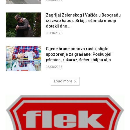
Zagrljaj Zelenskog i Vučića u Beogradu
izazvao haos u Srbiji,režimski mediji
dotakli dno…
08/08/2026
Cijene hrane ponovo rastu, stiglo
upozorenje za građane: Poskupjeli
pšenica, kukuruz, šećer i biljna ulja
08/08/2026
Load more