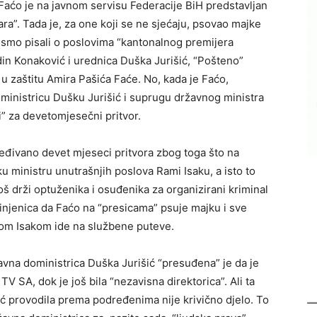
aćo je na javnom servisu Federacije BiH predstavljan
ara”. Tada je, za one koji se ne sjećaju, psovao majke
 smo pisali o poslovima “kantonalnog premijera
in Konaković i urednica Duška Jurišić, “Pošteno”
u zaštitu Amira Pašića Faće. No, kada je Faćo,
oministricu Dušku Jurišić i suprugu državnog ministra
i” za devetomjesečni pritvor.
ređivano devet mjeseci pritvora zbog toga što na
 ministru unutrašnjih poslova Rami Isaku, a isto to
š drži optuženika i osuđenika za organizirani kriminal
Činjenica da Faćo na “presicama” psuje majku i sve
mom Isakom ide na službene puteve.
avna doministrica Duška Jurišić “presuđena” je da je
SA, dok je još bila “nezavisna direktorica”. Ali ta
šić provodila prema podređenima nije krivično djelo. To