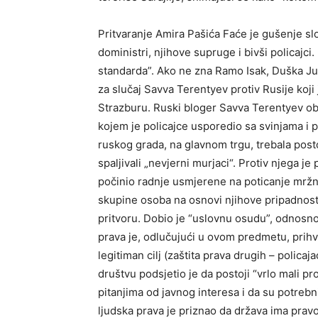
Pritvaranje Amira Pašića Faće je gušenje slo
doministri, njihove supruge i bivši policajci
standarda”. Ako ne zna Ramo Isak, Duška Juri
za slučaj Savva Terentyev protiv Rusije koj
Strazburu. Ruski bloger Savva Terentyev ob
kojem je policajce usporedio sa svinjama i p
ruskog grada, na glavnom trgu, trebala post
spaljivali „nevjerni murjaci“. Protiv njega je
počinio radnje usmjerene na poticanje mržnj
skupine osoba na osnovi njihove pripadnosti s
pritvoru. Dobio je “uslovnu osudu”, odnosno
prava je, odlučujući u ovom predmetu, prihv
legitiman cilj (zaštita prava drugih – poli
društvu podsjetio je da postoji “vrlo mali pr
pitanjima od javnog interesa i da su potrebni
ljudska prava je priznao da država ima pravo 