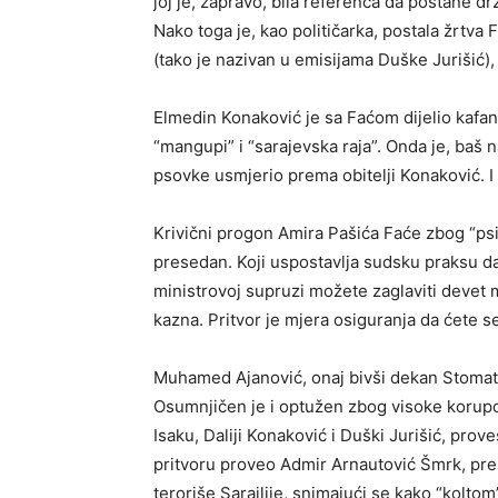
joj je, zapravo, bila referenca da postane dr
Nako toga je, kao političarka, postala žrtva
(tako je nazivan u emisijama Duške Jurišić)
Elmedin Konaković je sa Faćom dijelio kafansk
“mangupi” i “sarajevska raja”. Onda je, baš n
psovke usmjerio prema obitelji Konaković. I
Krivični progon Amira Pašića Faće zbog “ps
presedan. Koji uspostavlja sudsku praksu da 
ministrovoj supruzi možete zaglaviti devet mj
kazna. Pritvor je mjera osiguranja da ćete se 
Muhamed Ajanović, onaj bivši dekan Stomatol
Osumnjičen je i optužen zbog visoke korupc
Isaku, Daliji Konaković i Duški Jurišić, prove
pritvoru proveo Admir Arnautović Šmrk, pre
teroriše Sarajlije, snimajući se kako “koltom