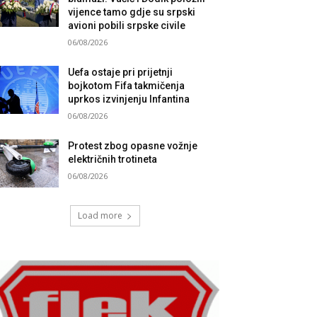
vijence tamo gdje su srpski
avioni pobili srpske civile
06/08/2026
Uefa ostaje pri prijetnji
bojkotom Fifa takmičenja
uprkos izvinjenju Infantina
06/08/2026
Protest zbog opasne vožnje
električnih trotineta
06/08/2026
Load more