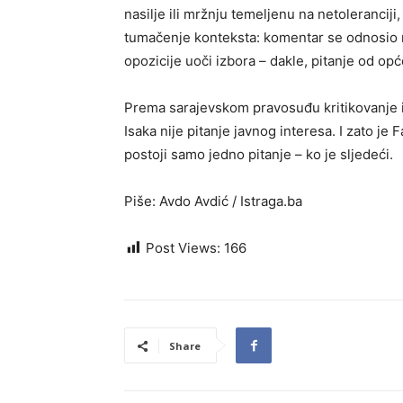
nasilje ili mržnju temeljenu na netoleranciji
tumačenje konteksta: komentar se odnosio n
opozicije uoči izbora – dakle, pitanje od op
Prema sarajevskom pravosuđu kritikovanje i 
Isaka nije pitanje javnog interesa. I zato je 
postoji samo jedno pitanje – ko je sljedeći.
Piše:
Avdo Avdić / Istraga.ba
Post Views:
166
Share