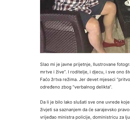
Slao mi je javne prijetnje, Ilustrovane fotogr
mrtve i žive”. I roditelje, i djecu, i sve ono 
Faćo žrtva režima. Jer devet mjeseci “pritvor
određeno zbog “verbalnog delikta”.
Da li je bilo lako slušati sve one uvrede koje
živjeti sa saznanjem da će sarajevsko pravos
vrijeđao ministra policije, doministricu za l