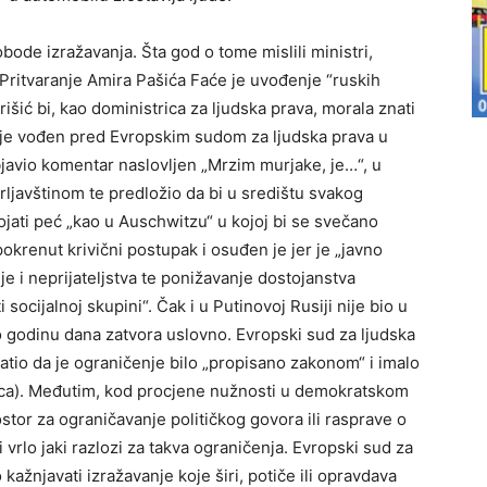
bode izražavanja. Šta god o tome mislili ministri,
. Pritvaranje Amira Pašića Faće je uvođenje “ruskih
šić bi, kao doministrica za ljudska prava, morala znati
i je vođen pred Evropskim sudom za ljudska prava u
javio komentar naslovljen „Mrzim murjake, je…“, u
rljavštinom te predložio da bi u središtu svakog
ojati peć „kao u Auschwitzu“ u kojoj bi se svečano
 pokrenut krivični postupak i osuđen je jer je „javno
e i neprijateljstva te ponižavanje dostojanstva
ocijalnoj skupini“. Čak i u Putinovoj Rusiji nije bio u
 godinu dana zatvora uslovno. Evropski sud za ljudska
atio da je ograničenje bilo „propisano zakonom“ i imalo
cajaca). Međutim, kod procjene nužnosti u demokratskom
ostor za ograničavanje političkog govora ili rasprave o
 vrlo jaki razlozi za takva ograničenja. Evropski sud za
kažnjavati izražavanje koje širi, potiče ili opravdava