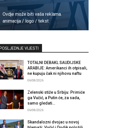
Ovdje može biti vaša reklama.
animacija / logo / tekst
Kontaktirajte nas
POSLJEDNJE VIJESTI
TOTALNI DEBAKL SAUDIJSKE
ARABIJE: Amerikanci ih otpisali,
ne kupuju čak ni njihovu naftu
06/08/2026
Zelenski stiže u Srbiju: Primiće
ga Vučić, a Putin će, za sada,
samo gledati…
06/08/2026
Skandalozni dvojac u novoj
blamaži: Vučić i Dodik položili