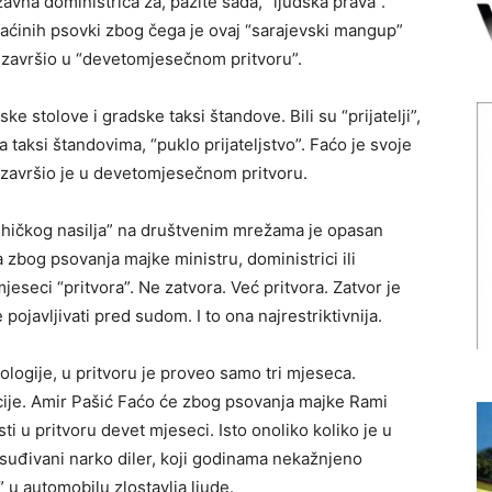
žavna doministrica za, pazite sada, “ljudska prava”.
 Faćinih psovki zbog čega je ovaj “sarajevski mangup”
, završio u “devetomjesečnom pritvoru”.
e stolove i gradske taksi štandove. Bili su “prijatelji”,
a taksi štandovima, “puklo prijateljstvo”. Faćo je svoje
 završio je u devetomjesečnom pritvoru.
ihičkog nasilja” na društvenim mrežama je opasan
zbog psovanja majke ministru, doministrici ili
eseci “pritvora”. Ne zatvora. Već pritvora. Zatvor je
pojavljivati pred sudom. I to ona najrestriktivnija.
ogije, u pritvoru je proveo samo tri mjeseca.
ije. Amir Pašić Faćo će zbog psovanja majke Rami
sti u pritvoru devet mjeseci. Isto onoliko koliko je u
suđivani narko diler, koji godinama nekažnjeno
” u automobilu zlostavlja ljude.