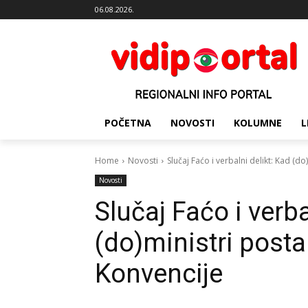
06.08.2026.
POČETNA
NOVOSTI
KOLUMNE
L
Home
Novosti
Slučaj Faćo i verbalni delikt: Kad (do
Novosti
Slučaj Faćo i verba
(do)ministri posta
Konvencije