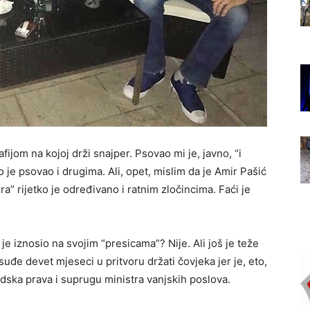
afijom na kojoj drži snajper. Psovao mi je, javno, “i
što je psovao i drugima. Ali, opet, mislim da je Amir Pašić
a” rijetko je određivano i ratnim zločincima. Faći je
 je iznosio na svojim “presicama”? Nije. Ali još je teže
uđe devet mjeseci u pritvoru držati čovjeka jer je, eto,
judska prava i suprugu ministra vanjskih poslova.