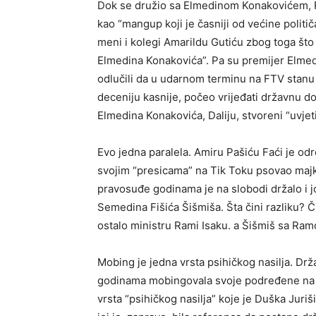
Dok se družio sa Elmedinom Konakovićem, F
kao “mangup koji je časniji od većine politič
meni i kolegi Amarildu Gutiću zbog toga što
Elmedina Konakovića”. Pa su premijer Elmed
odlučili da u udarnom terminu na FTV stanu 
deceniju kasnije, počeo vrijeđati državnu d
Elmedina Konakovića, Daliju, stvoreni “uvjet
Evo jedna paralela. Amiru Pašiću Faći je od
svojim “presicama” na Tik Toku psovao majku
pravosuđe godinama je na slobodi držalo i jo
Semedina Fišića Šišmiša. Šta čini razliku? 
ostalo ministru Rami Isaku. a Šišmiš sa Ra
Mobing je jedna vrsta psihičkog nasilja. Drž
godinama mobingovala svoje podređene na TV 
vrsta “psihičkog nasilja” koje je Duška Juri