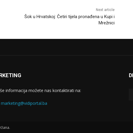
Next article
Šok u Hrvatskoj: Četiri tijela pronađena u Kupi i
Mrežnici
RKETING
D
iše informacija možete nas kontaktirati na:
:
marketing@vidiportal.ba
ržana.