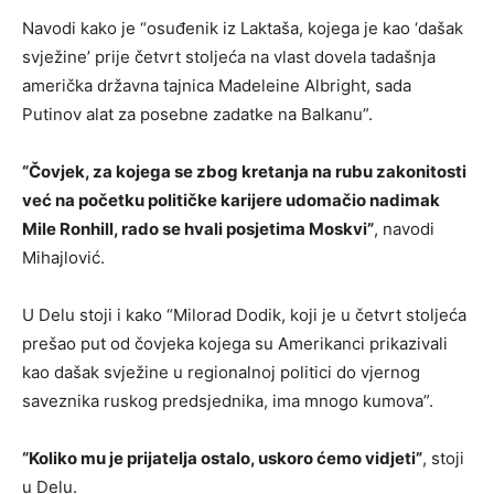
Navodi kako je “osuđenik iz Laktaša, kojega je kao ‘dašak
svježine’ prije četvrt stoljeća na vlast dovela tadašnja
američka državna tajnica Madeleine Albright, sada
Putinov alat za posebne zadatke na Balkanu”.
“Čovjek, za kojega se zbog kretanja na rubu zakonitosti
već na početku političke karijere udomačio nadimak
Mile Ronhill, rado se hvali posjetima Moskvi”
, navodi
Mihajlović.
U Delu stoji i kako “Milorad Dodik, koji je u četvrt stoljeća
prešao put od čovjeka kojega su Amerikanci prikazivali
kao dašak svježine u regionalnoj politici do vjernog
saveznika ruskog predsjednika, ima mnogo kumova”.
“Koliko mu je prijatelja ostalo, uskoro ćemo vidjeti”
, stoji
u Delu.