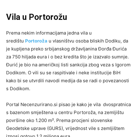
Vila u Portorožu
Prema nekim informacijama jedna vila u
središtu
Portoroža
u vlasništvu osoba bliskih Dodiku, da
je kupljena preko srbijanskog državljanina Đorđa Đurića
za 750 hiljada eura i o bez kredita što je izazvalo sumnje.
Đurić je bio na američkoj listi sankcija zbog veza s Igorom
Dodikom. O vili su se raspitivale i neke institucije BiH
kako bi se utvrdili navodi medija da se radi o povezanosti
s Dodikom.
Portal Necenzurirano.si pisao je kako je vila dvospratnica
s bazenom smještena u centru Portoroža, na zemljištu
površine oko 1.200 m². Prema procjeni slovenske
Geodetske uprave (GURS), vrijednost vile s zemljištem
iznosi gotovo 1,2 miliona eura.