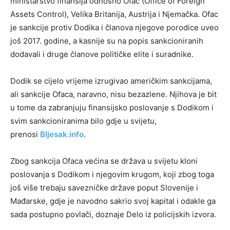
ministarstvo finansija odnosno Ofac (Office of Foreign
Assets Control), Velika Britanija, Austrija i Njemačka. Ofac
je sankcije protiv Dodika i članova njegove porodice uveo
još 2017. godine, a kasnije su na popis sankcioniranih
dodavali i druge članove političke elite i suradnike.
Dodik se cijelo vrijeme izrugivao američkim sankcijama,
ali sankcije Ofaca, naravno, nisu bezazlene. Njihova je bit
u tome da zabranjuju finansijsko poslovanje s Dodikom i
svim sankcioniranima bilo gdje u svijetu,
prenosi
Bljesak.info
.
Zbog sankcija Ofaca većina se država u svijetu kloni
poslovanja s Dodikom i njegovim krugom, koji zbog toga
još više trebaju savezničke države poput Slovenije i
Mađarske, gdje je navodno sakrio svoj kapital i odakle ga
sada postupno povlači, doznaje Delo iz policijskih izvora.