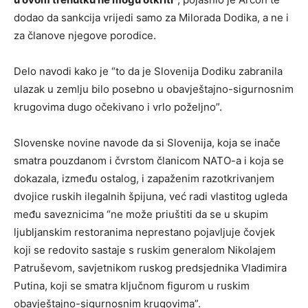
dodao da sankcija vrijedi samo za Milorada Dodika, a ne i
za članove njegove porodice.
Delo navodi kako je “to da je Slovenija Dodiku zabranila
ulazak u zemlju bilo posebno u obavještajno-sigurnosnim
krugovima dugo očekivano i vrlo poželjno”.
Slovenske novine navode da si Slovenija, koja se inače
smatra pouzdanom i čvrstom članicom NATO-a i koja se
dokazala, između ostalog, i zapaženim razotkrivanjem
dvojice ruskih ilegalnih špijuna, već radi vlastitog ugleda
među saveznicima “ne može priuštiti da se u skupim
ljubljanskim restoranima neprestano pojavljuje čovjek
koji se redovito sastaje s ruskim generalom Nikolajem
Patruševom, savjetnikom ruskog predsjednika Vladimira
Putina, koji se smatra ključnom figurom u ruskim
obavještajno-sigurnosnim krugovima”.