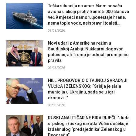
Teška situacija na američkom nosaču
aviona u akciji protiv Irana: 5 000 članova
već 9 mjeseci namoru,ponestaje hrane,
nema tople vode, neispravni toaleti…
09/08/2026
Novi udar iz Amerike na režim u
Saudijskoj Arabiji: Nuklearni dogovor
potpisan, ali Trump je odmah promijenio
pravila
09/08/2026
HILL PROGOVORIO O TAJNOJ SARADNJI
VUČIĆA I ZELENSKOG: “Srbija je slala
municiju u Ukrajinu, sada se u igri
dronovi…”
08/08/2026
RUSKI ANALITIČAR NE BIRA RIJEČI: “Juda
srpskog i ruskog naroda Vučić dočekuje
izdahnulog ‘predsjednika’ Zelenskog u
Beogradu”