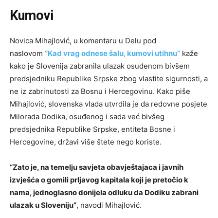
Kumovi
Novica Mihajlović, u komentaru u Delu pod
naslovom
“Kad vrag odnese šalu, kumovi utihnu”
kaže
kako je Slovenija zabranila ulazak osuđenom bivšem
predsjedniku Republike Srpske zbog vlastite sigurnosti, a
ne iz zabrinutosti za Bosnu i Hercegovinu. Kako piše
Mihajlović, slovenska vlada utvrdila je da redovne posjete
Milorada Dodika, osuđenog i sada već bivšeg
predsjednika Republike Srpske, entiteta Bosne i
Hercegovine, državi više štete nego koriste.
“Zato je, na temelju savjeta obavještajaca i javnih
izvješća o gomili prljavog kapitala koji je pretočio k
nama, jednoglasno donijela odluku da Dodiku zabrani
ulazak u Sloveniju”
, navodi Mihajlović.