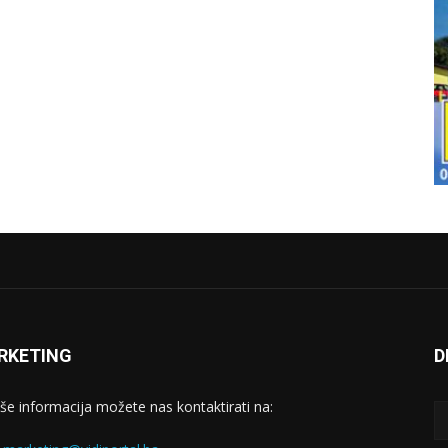
RKETING
D
iše informacija možete nas kontaktirati na: