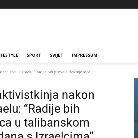
IFESTYLE
SPORT
SVIJET
IMPRESSUM
očeništva u Izraelu: "Radije bih provela dva mjeseca...
ktivistkinja nakon
elu: “Radije bih
ca u talibanskom
dana s Izraelcima”