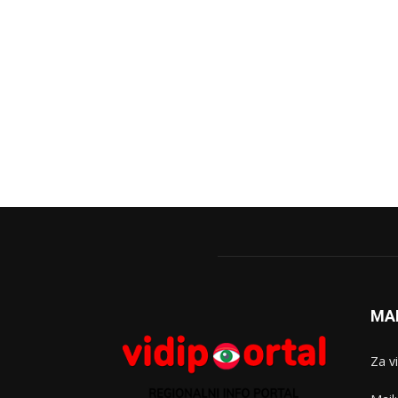
MA
Za v