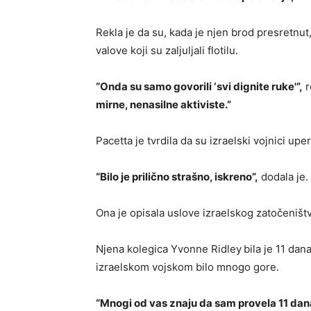
Rekla je da su, kada je njen brod presretnut
valove koji su zaljuljali flotilu.
“Onda su samo govorili ‘svi dignite ruke'”,
r
mirne, nenasilne aktiviste.”
Pacetta je tvrdila da su izraelski vojnici uperil
“Bilo je prilično strašno, iskreno”,
dodala je.
Ona je opisala uslove izraelskog zatočeništ
Njena kolegica Yvonne Ridley
bila je 11 dan
izraelskom vojskom bilo mnogo gore.
“Mnogi od vas znaju da sam provela 11 dana