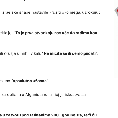
, izraelske snage nastavile kružiti oko njega, uzrokujući
ekla je.
“To je prva stvar koju nas uče da radimo kao
i oružje u njih i vikali: “
Ne mičite se ili ćemo pucati”.
va kao
“apsolutno užasne”.
a zarobljena u Afganistanu, ali joj je iskustvo sa
 u zatvoru pod talibanima 2001. godine. Pa, reći ću