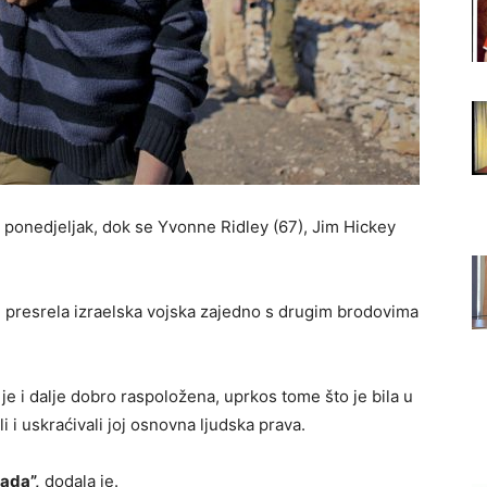
u ponedjeljak, dok se Yvonne Ridley (67), Jim Hickey
e presrela izraelska vojska zajedno s drugim brodovima
je i dalje dobro raspoložena, uprkos tome što je bila u
li i uskraćivali joj osnovna ljudska prava.
kada”,
dodala je.