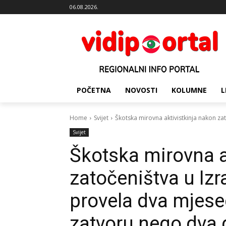
06.08.2026.
POČETNA
NOVOSTI
KOLUMNE
L
Home
Svijet
Škotska mirovna aktivistkinja nakon zat
Svijet
Škotska mirovna a
zatočeništva u Izra
provela dva mjese
zatvoru nego dva 