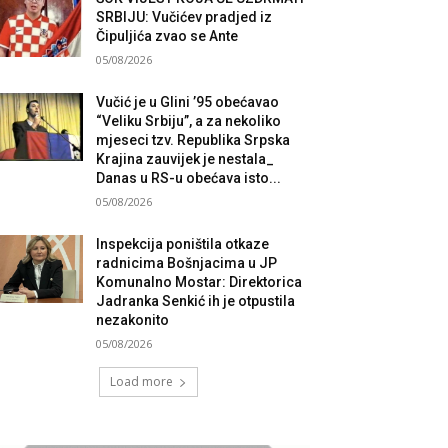
SRBIJU: Vučićev pradjed iz
Čipuljića zvao se Ante
05/08/2026
Vučić je u Glini ’95 obećavao
“Veliku Srbiju”, a za nekoliko
mjeseci tzv. Republika Srpska
Krajina zauvijek je nestala_
Danas u RS-u obećava isto...
05/08/2026
Inspekcija poništila otkaze
radnicima Bošnjacima u JP
Komunalno Mostar: Direktorica
Jadranka Senkić ih je otpustila
nezakonito
05/08/2026
Load more