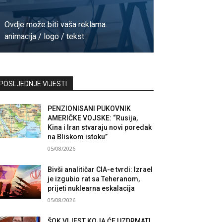
Ovdje može biti vaša reklama.
animacija / logo / tekst
Kontaktirajte nas
POSLJEDNJE VIJESTI
PENZIONISANI PUKOVNIK
AMERIČKE VOJSKE: “Rusija,
Kina i Iran stvaraju novi poredak
na Bliskom istoku”
05/08/2026
Bivši analitičar CIA-e tvrdi: Izrael
je izgubio rat sa Teheranom,
prijeti nuklearna eskalacija
05/08/2026
ŠOK VIJEST KOJA ĆE UZDRMATI