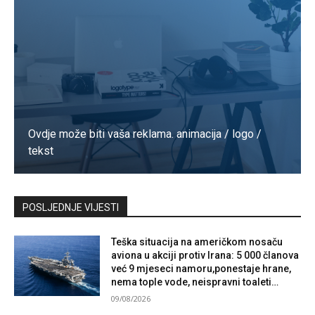
Ovdje može biti vaša reklama. animacija / logo /
tekst
Kontaktirajte nas
POSLJEDNJE VIJESTI
Teška situacija na američkom nosaču
aviona u akciji protiv Irana: 5 000 članova
već 9 mjeseci namoru,ponestaje hrane,
nema tople vode, neispravni toaleti…
09/08/2026