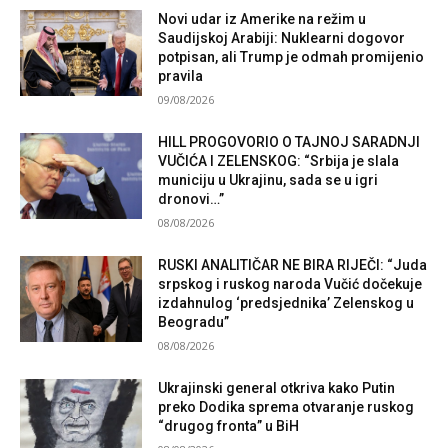
Novi udar iz Amerike na režim u
Saudijskoj Arabiji: Nuklearni dogovor
potpisan, ali Trump je odmah promijenio
pravila
09/08/2026
HILL PROGOVORIO O TAJNOJ SARADNJI
VUČIĆA I ZELENSKOG: “Srbija je slala
municiju u Ukrajinu, sada se u igri
dronovi…”
08/08/2026
RUSKI ANALITIČAR NE BIRA RIJEČI: “Juda
srpskog i ruskog naroda Vučić dočekuje
izdahnulog ‘predsjednika’ Zelenskog u
Beogradu”
08/08/2026
Ukrajinski general otkriva kako Putin
preko Dodika sprema otvaranje ruskog
“drugog fronta” u BiH