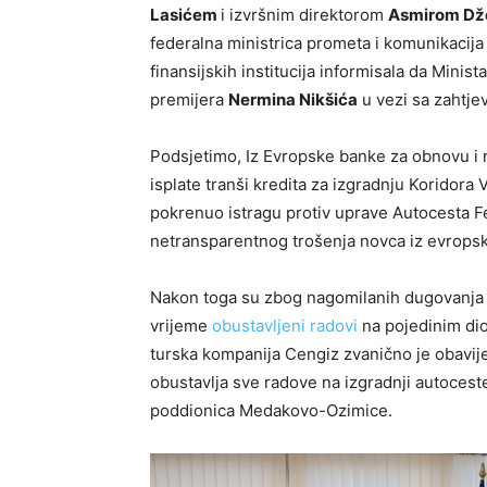
Lasićem
i izvršnim direktorom
Asmirom Dž
federalna ministrica prometa i komunikacij
finansijskih institucija informisala da Minis
premijera
Nermina Nikšića
u vezi sa zahtj
Podsjetimo, Iz Evropske banke za obnovu i r
isplate tranši kredita za izgradnju Koridora
pokrenuo istragu protiv uprave Autocesta F
netransparentnog trošenja novca iz evropsk
Nakon toga su zbog nagomilanih dugovanja 
vrijeme
obustavljeni radovi
na pojedinim dio
turska kompanija Cengiz zvanično je obavij
obustavlja sve radove na izgradnji autoces
poddionica Medakovo-Ozimice.