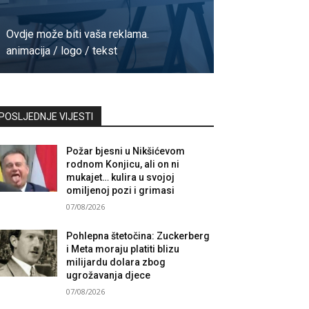
Ovdje može biti vaša reklama.
animacija / logo / tekst
Kontaktirajte nas
POSLJEDNJE VIJESTI
Požar bjesni u Nikšićevom
rodnom Konjicu, ali on ni
mukajet… kulira u svojoj
omiljenoj pozi i grimasi
07/08/2026
Pohlepna štetočina: Zuckerberg
i Meta moraju platiti blizu
milijardu dolara zbog
ugrožavanja djece
07/08/2026