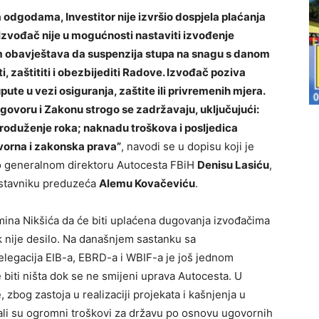
odgodama, Investitor nije izvršio dospjela plaćanja
Izvođač nije u mogućnosti nastaviti izvođenje
 obavještava da suspenzija stupa na snagu s danom
, zaštititi i obezbijediti Radove. Izvođač poziva
te u vezi osiguranja, zaštite ili privremenih mjera.
govoru i Zakonu strogo se zadržavaju, uključujući:
roduženje roka; naknadu troškova i posljedica
ovorna i zakonska prava”
, navodi se u dopisu koji je
o generalnom direktoru Autocesta FBiH
Denisu Lasiću
,
stavniku preduzeća
Alemu Kovačeviću
.
ina Nikšića da će biti uplaćena dugovanja izvođačima
jek nije desilo. Na današnjem sastanku sa
delegacija EIB-a, EBRD-a i WBIF-a je još jednom
 biti ništa dok se ne smijeni uprava Autocesta. U
bog zastoja u realizaciji projekata i kašnjenja u
li su ogromni troškovi za državu po osnovu ugovornih