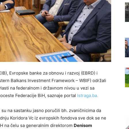
EIB), Evropske banke za obnovu i razvoj (EBRD) i
estern Balkans Investment Framework – WBIF) održali
lasti na federalnom i državnom nivou u vezi sa
toceste Federacije BiH, saznaje portal
Istraga.ba.
 su na sastanku jasno poručili bh. zvaničnicima da
gradnju Koridora Vc iz evropskih fondova sve dok se ne
iH na čelu sa generalnim direktorom
Denisom