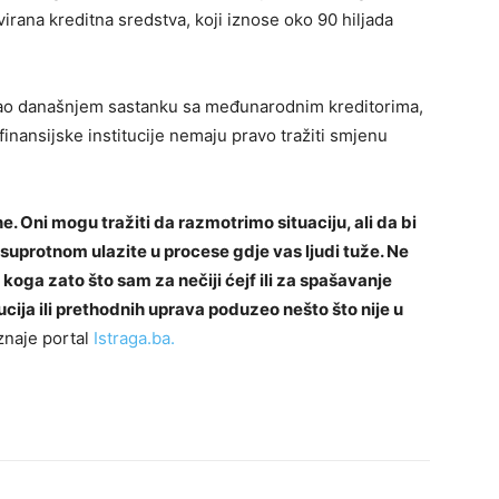
irana kreditna sredstva, koji iznose oko 90 hiljada
ovao današnjem sastanku sa međunarodnim kreditorima,
nansijske institucije nemaju pravo tražiti smjenu
ne. Oni mogu tražiti da razmotrimo situaciju, ali da bi
suprotnom ulazite u procese gdje vas ljudi tuže. Ne
ga zato što sam za nečiji ćejf ili za spašavanje
cija ili prethodnih uprava poduzeo nešto što nije u
aznaje portal
Istraga.ba.