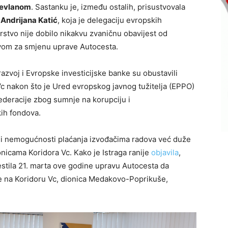
evlanom
. Sastanku je, između ostalih, prisustvovala
a
Andrijana Katić
, koja je delegaciju evropskih
tarstvo nije dobilo nikakvu zvaničnu obavijest od
evom za smjenu uprave Autocesta.
azvoj i Evropske investicijske banke su obustavili
 Vc nakon što je Ured evropskog javnog tužitelja (EPPO)
ederacije zbog sumnje na korupciju i
ih fondova.
i nemogućnosti plaćanja izvođačima radova već duže
nicama Koridora Vc. Kako je Istraga ranije
objavila
,
estila 21. marta ove godine upravu Autocesta da
te na Koridoru Vc, dionica Medakovo-Poprikuše,