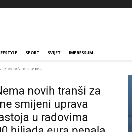
IFESTYLE
SPORT
SVIJET
IMPRESSUM
a Koridor Vc dok se ne...
Nema novih tranši za
 ne smijeni uprava
astoja u radovima
0 hiljada eura penala