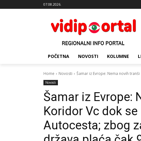
07.08.2026.
POČETNA
NOVOSTI
KOLUMNE
L
Home
Novosti
Šamar iz Evrope: Nema novih tranši z
Novosti
Šamar iz Evrope: 
Koridor Vc dok se
Autocesta; zbog z
država plaća čak 9