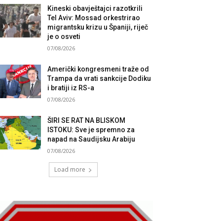
Kineski obavještajci razotkrili
Tel Aviv: Mossad orkestrirao
migrantsku krizu u Španiji, riječ
je o osveti
07/08/2026
Američki kongresmeni traže od
Trampa da vrati sankcije Dodiku
i bratiji iz RS-a
07/08/2026
ŠIRI SE RAT NA BLISKOM
ISTOKU: Sve je spremno za
napad na Saudijsku Arabiju
07/08/2026
Load more