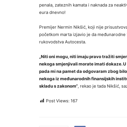
penala, zateznih kamata i naknada za neaktiv
eura dnevno!
Premijer Nermin Nikšić, koji nije prisustv
početkom marta izjavio je da međunarodne fi
rukovodstva Autocesta.
„Niti oni mogu, niti imaju pravo tražiti smje
nekoga smjenjivali morate imati dokaze. U 
pada mi na pamet da odgovaram zbog bilo ko
nekoga iz međunarodnih finansijskih institu
skladu s zakonom“
, rekao je tada Nikšić, s
Post Views:
167