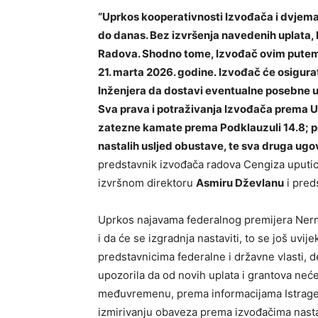
“Uprkos kooperativnosti Izvođača i dvjema 
do danas. Bez izvršenja navedenih uplata, 
Radova. Shodno tome, Izvođač ovim putem
21. marta 2026. godine. Izvođač će osigurati
Inženjera da dostavi eventualne posebne upu
Sva prava i potraživanja Izvođača prema U
zatezne kamate prema Podklauzuli 14.8; p
nastalih usljed obustave, te sva druga ug
predstavnik izvođača radova Cengiza uputi
izvršnom direktoru
Asmiru Dževlanu
i pred
Uprkos najavama federalnog premijera Nerm
i da će se izgradnja nastaviti, to se još uvi
predstavnicima federalne i državne vlasti, 
upozorila da od novih uplata i grantova neće
međuvremenu, prema informacijama Istrage, z
izmirivanju obaveza prema izvođačima nasta