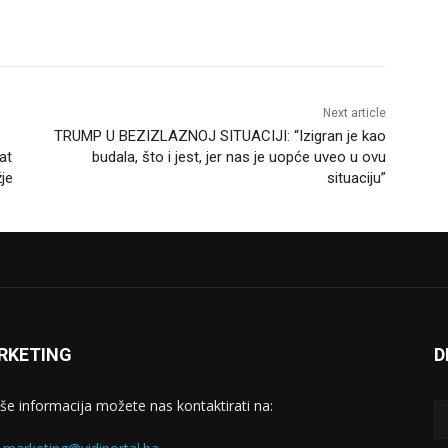
Next article
TRUMP U BEZIZLAZNOJ SITUACIJI: “Izigran je kao
at
budala, što i jest, jer nas je uopće uveo u ovu
žje
situaciju”
RKETING
D
iše informacija možete nas kontaktirati na: