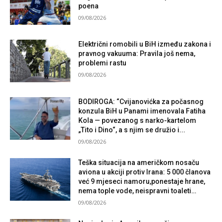
poena
09/08/2026
Električni romobili u BiH između zakona i
pravnog vakuuma: Pravila još nema,
problemi rastu
09/08/2026
BODIROGA: “Cvijanovićka za počasnog
konzula BiH u Panami imenovala Fatiha
Kola — povezanog s narko-kartelom
„Tito i Dino“, a s njim se družio i...
09/08/2026
Teška situacija na američkom nosaču
aviona u akciji protiv Irana: 5 000 članova
već 9 mjeseci namoru,ponestaje hrane,
nema tople vode, neispravni toaleti…
09/08/2026