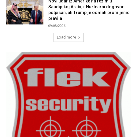
Novi udar iz Amerike na režim u
Saudijskoj Arabiji: Nuklearni dogovor
potpisan, ali Trump je odmah promijenio
pravila
09/08/2026
Load more