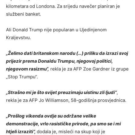
kilometara od Londona. Za srijedu navečer planiran je
službeni banket.
Ali Donald Trump nije popularan u Ujedinjenom
Kraljevstvu.
„Želimo dati britanskom narodu (…) priliku da izrazi svoj
prijezir prema Donaldu Trumpu, njegovoj politici,
njegovom rasizmu“,
rekla je za AFP Zoe Gardner iz grupe
„Stop Trumpu“.
„Strašno mi je što svijet preuzimaju uistinu zli ljudi“
,
rekla je za AFP Jo Williamson, 58-godišnja prosvjednica.
„Prošlog vikenda ovdje su održane velike
demonstracije, vrlo rasističke prirode, pa smo se i mi
htjeli izraziti“,
dodala je, misleći na skup koji je