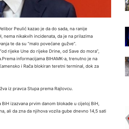
elibor Peulić kazao je da do sada, na ranije
, nema nikakvih incidenata, da je na prilazima
vanja te da su “malo povećane gužve”.
 “od rijeke Une do rijeke Drine, od Save do mora”,
va.Prema informacijama BIHAMK-a, trenutno je na
Kamensko i Rača blokiran teretni terminal, dok za
užva iz pravca Stupa prema Rajlovcu.
 za BiH izazvana prvim danom blokade u cijeloj BiH,
a, ali da zna da njihova vozila gube dnevno 14,5 sati