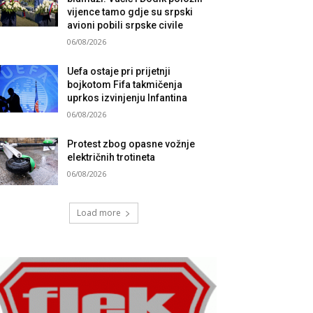
vijence tamo gdje su srpski
avioni pobili srpske civile
06/08/2026
Uefa ostaje pri prijetnji
bojkotom Fifa takmičenja
uprkos izvinjenju Infantina
06/08/2026
Protest zbog opasne vožnje
električnih trotineta
06/08/2026
Load more