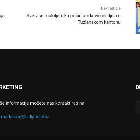
Next article
uja
Sve više maloljetnika počinioci krivičnih djela u
Tuzlanskom kantonu
RKETING
D
iše informacija možete nas kontaktirati na:
:
marketing@vidiportal.ba