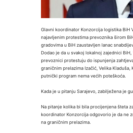
Glavni koordinator Konzorcija logistika BiH V
najavljenim protestima prevoznika širom BiH
gradovima u BiH zaustavljen lanac snabdije
Dodao je da u svakoj lokalnoj zajednici BiH,
prevoznici protestuju do ispunjenja zahtje
graničnim prelazima Izačić, Velika Kladuša, 
putnički program nema većih poteškoća.
Kada je u pitanju Sarajevo, zabilježena je g
Na pitanje kolika bi bila procijenjena šteta
koordinator Konzorcija odgovorio je da ne zn
na graničnim prelazima.