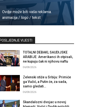
Ovdje može biti vaša reklama.
animacija / logo / tekst
Kontaktirajte nas
POSLJEDNJE VIJESTI
TOTALNI DEBAKL SAUDIJSKE
ARABIJE: Amerikanci ih otpisali,
ne kupuju čak ni njihovu naftu
06/08/2026
Zelenski stiže u Srbiju: Primiće
ga Vučić, a Putin će, za sada,
samo gledati…
06/08/2026
Skandalozni dvojac u novoj
blamaži: Vučić i Dodik položili