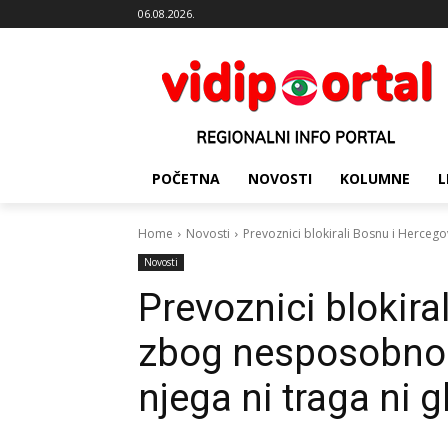
06.08.2026.
POČETNA
NOVOSTI
KOLUMNE
L
Home
Novosti
Prevoznici blokirali Bosnu i Herceg
Novosti
Prevoznici blokira
zbog nesposobnost
njega ni traga ni g