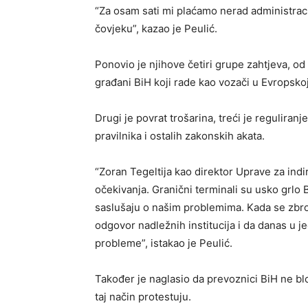
“Za osam sati mi plaćamo nerad administrac
čovjeku”, kazao je Peulić.
Ponovio je njihove četiri grupe zahtjeva, od 
građani BiH koji rade kao vozači u Evropskoj 
Drugi je povrat trošarina, treći je reguliran
pravilnika i ostalih zakonskih akata.
“Zoran Tegeltija kao direktor Uprave za indi
očekivanja. Granični terminali su usko grlo
saslušaju o našim problemima. Kada se zbroji
odgovor nadležnih institucija i da danas u j
probleme”, istakao je Peulić.
Također je naglasio da prevoznici BiH ne bl
taj način protestuju.