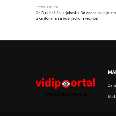
Previous article
Od Buljubašića, s ljubavlju: Od danas skuplja str
u kantonima sa bošnjačkom većinom
MA
Za v
Mail