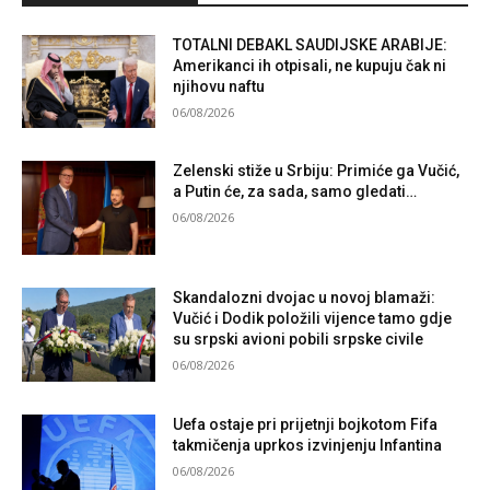
TOTALNI DEBAKL SAUDIJSKE ARABIJE:
Amerikanci ih otpisali, ne kupuju čak ni
njihovu naftu
06/08/2026
Zelenski stiže u Srbiju: Primiće ga Vučić,
a Putin će, za sada, samo gledati…
06/08/2026
Skandalozni dvojac u novoj blamaži:
Vučić i Dodik položili vijence tamo gdje
su srpski avioni pobili srpske civile
06/08/2026
Uefa ostaje pri prijetnji bojkotom Fifa
takmičenja uprkos izvinjenju Infantina
06/08/2026