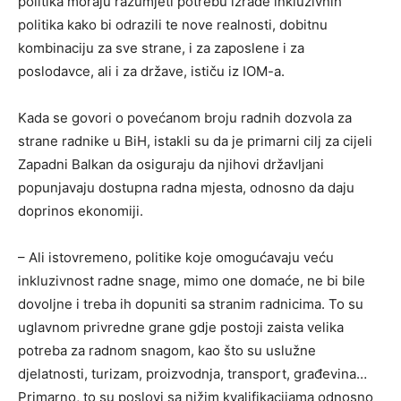
politika moraju razumjeti potrebu izrade inkluzivnih
politika kako bi odrazili te nove realnosti, dobitnu
kombinaciju za sve strane, i za zaposlene i za
poslodavce, ali i za države, ističu iz IOM-a.
Kada se govori o povećanom broju radnih dozvola za
strane radnike u BiH, istakli su da je primarni cilj za cijeli
Zapadni Balkan da osiguraju da njihovi državljani
popunjavaju dostupna radna mjesta, odnosno da daju
doprinos ekonomiji.
– Ali istovremeno, politike koje omogućavaju veću
inkluzivnost radne snage, mimo one domaće, ne bi bile
dovoljne i treba ih dopuniti sa stranim radnicima. To su
uglavnom privredne grane gdje postoji zaista velika
potreba za radnom snagom, kao što su uslužne
djelatnosti, turizam, proizvodnja, transport, građevina…
Primarno, to su poslovi sa nižim kvalifikacijama odnosno