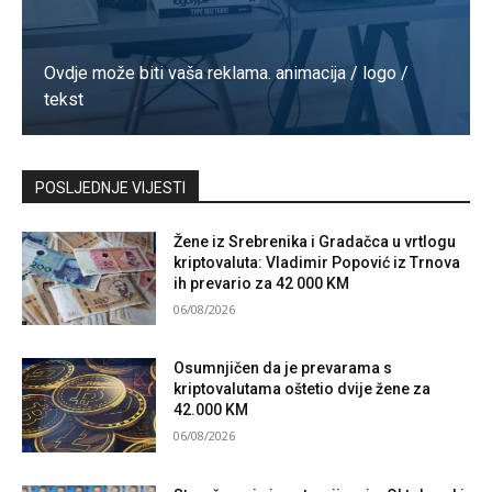
Ovdje može biti vaša reklama. animacija / logo /
tekst
Kontaktirajte nas
POSLJEDNJE VIJESTI
Žene iz Srebrenika i Gradačca u vrtlogu
kriptovaluta: Vladimir Popović iz Trnova
ih prevario za 42 000 KM
06/08/2026
Osumnjičen da je prevarama s
kriptovalutama oštetio dvije žene za
42.000 KM
06/08/2026