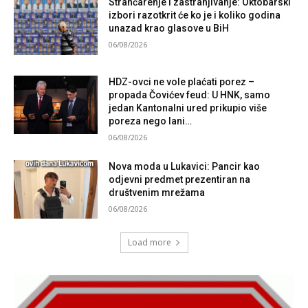
Strančarenje i zastranjivanje: Oktobarski
izbori razotkrit će ko je i koliko godina
unazad krao glasove u BiH
06/08/2026
HDZ-ovci ne vole plaćati porez –
propada Čovićev feud: U HNK, samo
jedan Kantonalni ured prikupio više
poreza nego lani…
06/08/2026
Nova moda u Lukavici: Pancir kao
odjevni predmet prezentiran na
društvenim mrežama
06/08/2026
Load more