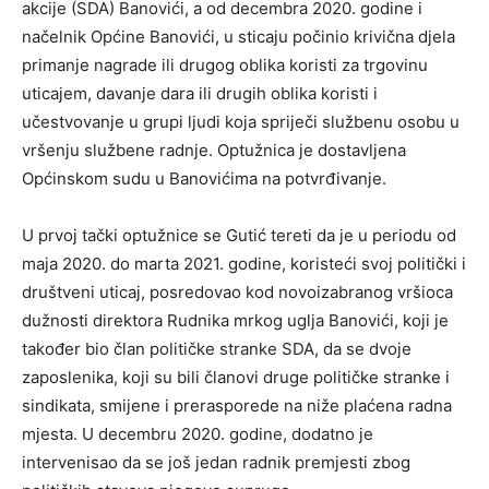
akcije (SDA) Banovići, a od decembra 2020. godine i
načelnik Općine Banovići, u sticaju počinio krivična djela
primanje nagrade ili drugog oblika koristi za trgovinu
uticajem, davanje dara ili drugih oblika koristi i
učestvovanje u grupi ljudi koja spriječi službenu osobu u
vršenju službene radnje. Optužnica je dostavljena
Općinskom sudu u Banovićima na potvrđivanje.
U prvoj tački optužnice se Gutić tereti da je u periodu od
maja 2020. do marta 2021. godine, koristeći svoj politički i
društveni uticaj, posredovao kod novoizabranog vršioca
dužnosti direktora Rudnika mrkog uglja Banovići, koji je
također bio član političke stranke SDA, da se dvoje
zaposlenika, koji su bili članovi druge političke stranke i
sindikata, smijene i prerasporede na niže plaćena radna
mjesta. U decembru 2020. godine, dodatno je
intervenisao da se još jedan radnik premjesti zbog