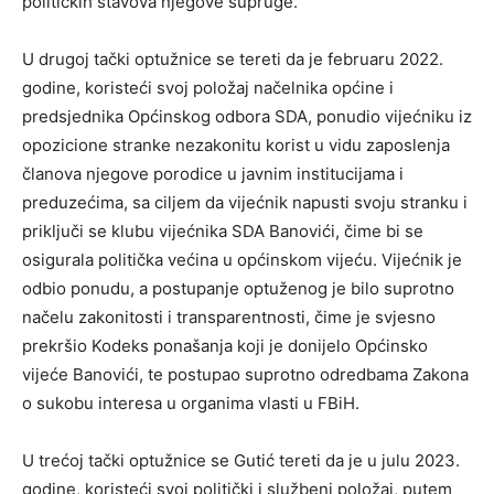
političkih stavova njegove supruge.
U drugoj tački optužnice se tereti da je februaru 2022.
godine, koristeći svoj položaj načelnika općine i
predsjednika Općinskog odbora SDA, ponudio vijećniku iz
opozicione stranke nezakonitu korist u vidu zaposlenja
članova njegove porodice u javnim institucijama i
preduzećima, sa ciljem da vijećnik napusti svoju stranku i
priključi se klubu vijećnika SDA Banovići, čime bi se
osigurala politička većina u općinskom vijeću. Vijećnik je
odbio ponudu, a postupanje optuženog je bilo suprotno
načelu zakonitosti i transparentnosti, čime je svjesno
prekršio Kodeks ponašanja koji je donijelo Općinsko
vijeće Banovići, te postupao suprotno odredbama Zakona
o sukobu interesa u organima vlasti u FBiH.
U trećoj tački optužnice se Gutić tereti da je u julu 2023.
godine, koristeći svoj politički i službeni položaj, putem