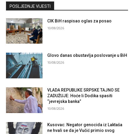
Kontaktirajte nas
POSLJEDNJE VIJESTI
CIK BiH raspisao oglas za posao
10/08/2026
Glovo danas obustavlja poslovanje u BiH
10/08/2026
VLADA REPUBLIKE SRPSKE TAJNO SE
ZADUŽUJE: Hoće li Dodika spasiti
“jevrejska banka”
10/08/2026
Kusovac: Negator genocida iz Laktaša
ne hvali se da je Vučić primio svog