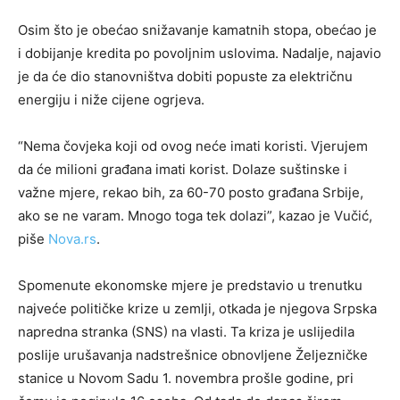
Osim što je obećao snižavanje kamatnih stopa, obećao je
i dobijanje kredita po povoljnim uslovima. Nadalje, najavio
je da će dio stanovništva dobiti popuste za električnu
energiju i niže cijene ogrjeva.
“Nema čovjeka koji od ovog neće imati koristi. Vjerujem
da će milioni građana imati korist. Dolaze suštinske i
važne mjere, rekao bih, za 60-70 posto građana Srbije,
ako se ne varam. Mnogo toga tek dolazi”, kazao je Vučić,
piše
Nova.rs
.
Spomenute ekonomske mjere je predstavio u trenutku
najveće političke krize u zemlji, otkada je njegova Srpska
napredna stranka (SNS) na vlasti. Ta kriza je uslijedila
poslije urušavanja nadstrešnice obnovljene Željezničke
stanice u Novom Sadu 1. novembra prošle godine, pri