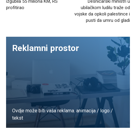
izgubila 55 miliona KM, RS
Desničarski ministri u
profitirao
ubilačkom ludilu traže od
vojske da opkoli palestince i
pusti da umru od gladi
Reklamni prostor
Ovdje može biti vaša reklama. animacija / logo /
tekst