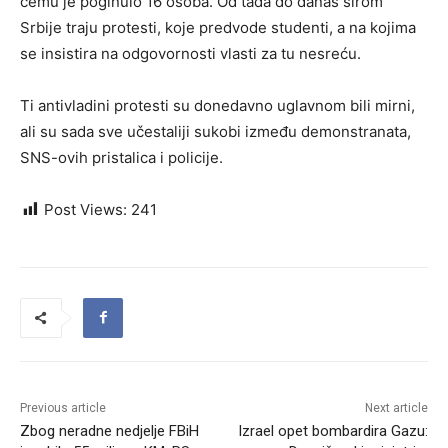
čemu je poginulo 16 osoba. Od tada do danas širom
Srbije traju protesti, koje predvode studenti, a na kojima
se insistira na odgovornosti vlasti za tu nesreću.
Ti antivladini protesti su donedavno uglavnom bili mirni,
ali su sada sve učestaliji sukobi između demonstranata,
SNS-ovih pristalica i policije.
Post Views:
241
Previous article
Next article
Zbog neradne nedjelje FBiH
Izrael opet bombardira Gazu: